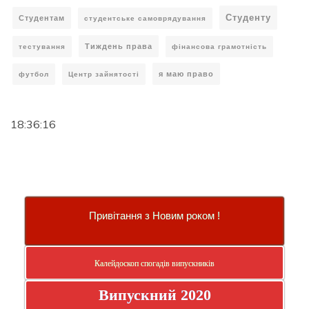
Студенту
Студентам
студентське самоврядування
Тиждень права
тестування
фінансова грамотність
я маю право
футбол
Центр зайнятості
18:36:17
Привітання з Новим роком !
Калейдоскоп спогадів випускників
Випускний 2020