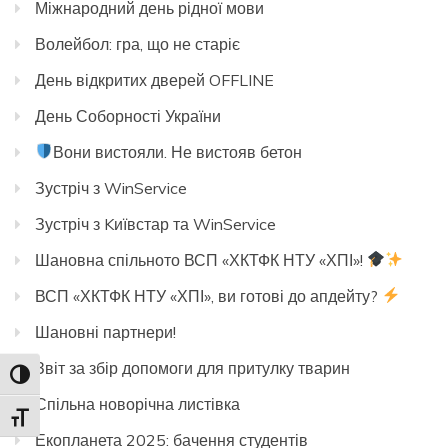
Міжнародний день рідної мови
Волейбол: гра, що не старіє
День відкритих дверей OFFLINE
День Соборності України
Вони вистояли. Не вистояв бетон
Зустріч з WinService
Зустріч з Kиївстар та WinService
Шановна спільното ВСП «ХКТФК НТУ «ХПІ»!
ВСП «ХКТФК НТУ «ХПІ», ви готові до апдейту?
Шановні партнери!
Звіт за збір допомоги для притулку тварин
Toggle High Contrast
Спільна новорічна листівка
Toggle Font size
Екопланета 2025: бачення студентів