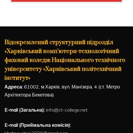
Відокремлений структурний підрозділ
«Харківський комп’ютерн-технологічний
фаховий коледж Національного технічного
університету «Харківський політехнічний
інститут»
Адреса:
61002, м.Харків, вул. Манізера, 4 (ст. Метро
Архітектора Бекетова)
E-mail (Загальна):
info@ct-college.net
E-mail (Приймальна комісія):
khctpc.vstup2026@gmail.com