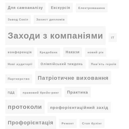
Для самоаналізу
Екскурсія
Електромашина
Завод Сокіл
Захист дипломів
Заходи з компаніями
ІТ
Накази
конференція
Кредобанк
новий рік
Олімпійський тиждень
Нові аудиторії
Пам’ять героїв
Патріотичне виховання
Партнерство
Практика
ПДД
правовий брейн-ринг
протоколи
профорієнтаційний захід
Профорієнтація
Ремонт
Стоп булінг