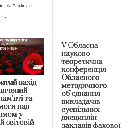
й захід
,
Патріотичне
on
a Comment
З
Днем
Незалежності
Україно!
V Обласна
науково-
теоретична
конференція
Обласного
итий захід
методичного
вячений
об’єднання
ам’яті та
викладачів
моги над
суспільних
змом у
дисциплін
й світовій
закладів фахової