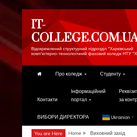
Skip
IT-
to
content
COLLEGE.COM.U
Відокремлений структурний підрозділ "Харківський
комп'ютерно-технологічний фаховий коледж НТУ "Х
Про коледж
Студенту
Інформаційний
Реквізи
Контакти
портал
за конт
ВИБОРИ ДИРЕКТОРА
Ukrainian
▼
Home
Виховний захід
You are Here