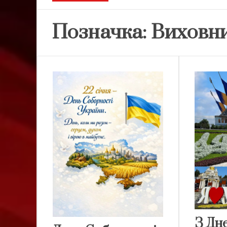
Позначка:
Виховни
З Дн