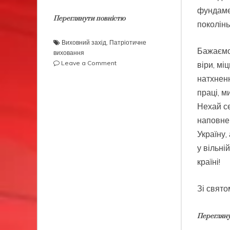
фундаме
Переглянути повністю
поколінь
Виховний захід
,
Патріотичне
Бажаємо
виховання
on
Leave a Comment
віри, мі
День
натхнен
Соборності
праці, м
України
Нехай с
наповнен
Україну,
у вільні
країні!
Зі свято
Перегляну