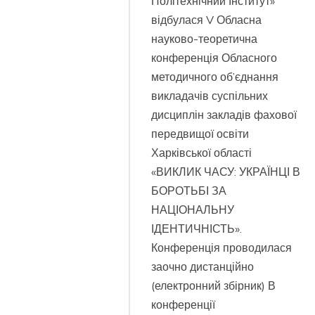
Політехнічний Інститут»
Відкритий
відбулася V Обласна
захід
присвячений
науково-теоретична
Дню
конференція Обласного
пам’яті
та
методичного об’єднання
перемоги
викладачів суспільних
над
дисциплін закладів фахової
нацизмом
у
передвищої освіти
Другій
Харківської області
світовій
«ВИКЛИК ЧАСУ: УКРАЇНЦІ В
війні
БОРОТЬБІ ЗА
НАЦІОНАЛЬНУ
ІДЕНТИЧНІСТЬ».
Конференція проводилася
заочно дистанційно
(електронний збірник) В
конференції