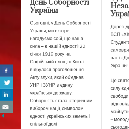
День Соборності
Неза
України
Украї
Сьогодні, у День Соборності
Дорогі др
України, ми вкотре
ВСП «ХК
нагадуємо собі, що наша
Студент
сила – в нашій єдності! 22
самовря
січня 1919 року на
вас із Д
Софійській площі в Києві
України!
відбулося проголошення
Акту злуки, який об’єднав
Це свято
УНР і ЗУНР в єдину
силу єдн
українську державу.
свободи
Соборність стала історичним
відповід
вибором нації, символом
майбутн
єдності українських земель і
– молодь,
спільної долі
сьогоден