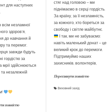
стяг над головою – ми
нт для наступних
піднімаємо в серці гордість.
.
За країну, за її незламність,
за кожного, хто бореться за
 всім незламної
свободу і світле майбутнє.
цного здоров’я,
І так, ми не забуваємо:
ня до навчання й
навіть маленький донат – це
иру та перемог.
великий крок до перемоги.
ерця завжди будуть
Підтримуймо наших
і гордістю за
захисників, волонтерів,
 а мрії здійснюються
й та незалежній
Переглянути повністю
Виховний захід
м!
ти повністю