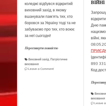
війні
коледжі відбувся відкритий
виховний захід, в якому
Запрошу
вшанували пам’ять тих, хто
відкрити
боровся за Україну тоді та не
Дню пам’
забуваємо про тих, хто воює
нацизмом
за неї сьогодні!
війні, я
08.05.20
Переглянути повністю
ПРИЄД
Ідентифі
Виховний захід
,
Патріотичне
893 331
виховання
on
Leave a Comment
Код дос
До
Дня
Перегляну
пам’яті
та
перемоги
Виховни
над
виховання
нацизмом
Leave 