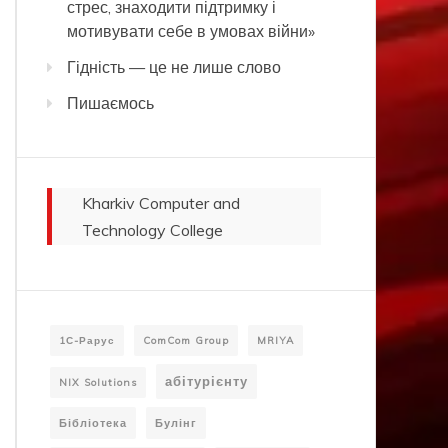
стрес, знаходити підтримку і
мотивувати себе в умовах війни»
Гідність — це не лише слово
Пишаємось
Kharkiv Computer and
Technology College
1С-Рарус
ComCom Group
MRIYA
абітурієнту
NIX Solutions
Бібліотека
Булінг