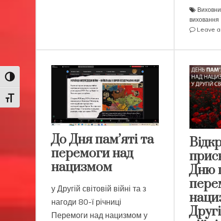
Виховни
виховання
Leave 
Toggle High Contrast
Toggle Font size
До Дня пам’яті та
Відкр
перемоги над
прис
нацизмом
Дню п
пере
у Другій світовій війні та з
наци
нагоди 80-ї річниці
Другі
Перемоги над нацизмом у