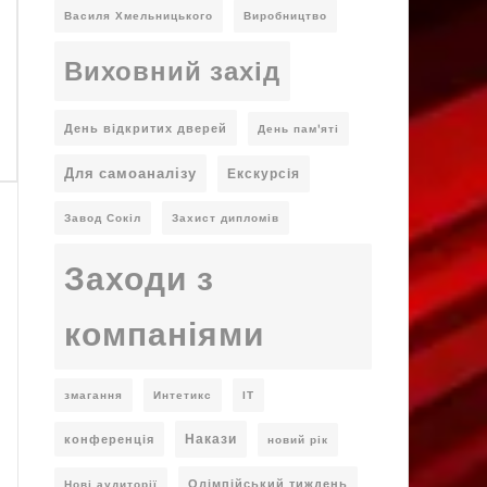
Василя Хмельницького
Виробництво
Виховний захід
День відкритих дверей
День пам'яті
Для самоаналізу
Екскурсія
Завод Сокіл
Захист дипломів
Заходи з
компаніями
змагання
Интетикс
ІТ
Накази
конференція
новий рік
Олімпійський тиждень
Нові аудиторії