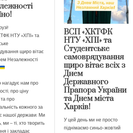
лежності
но!
узі!
ВСП «ХКТФК
ТФК НТУ «ХПІ» та
НТУ «ХПІ» та
ське
Студентське
дування щиро вітає
самоврядування
нем Незалежності
щиро вітає всіх з
Днем
Державного
 нагадує нам про
Прапора України
ості, про ціну
та Днем міста
 та про
Харків!
альність кожного за
є нашої держави. Ми
У цей день ми не просто
 ми – ті, хто творить
піднімаємо синьо-жовтий
ня і закладає