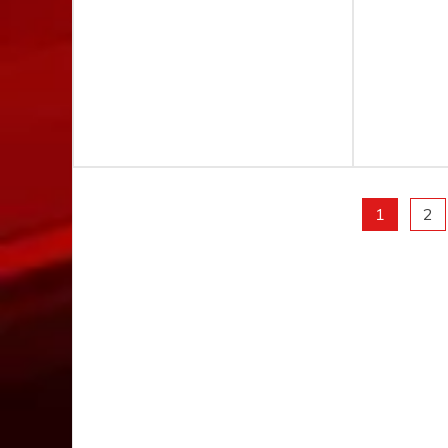
Пагінація
1
2
записів