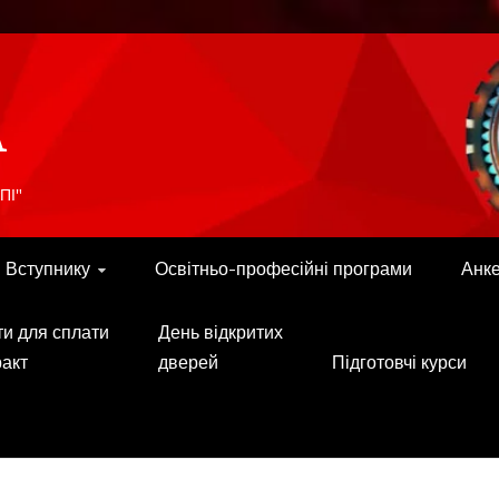
A
ПІ"
Вступнику
Освітньо-професійні програми
Анк
ти для сплати
День відкритих
ракт
дверей
Підготовчі курси