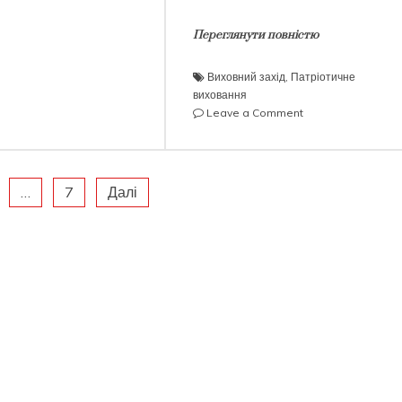
Переглянути повністю
Виховний захід
,
Патріотичне
виховання
on
Leave a Comment
V
Обласна
науково-
теоретична
…
7
Далі
конференція
Обласного
методичного
об’єднання
викладачів
суспільних
дисциплін
закладів
фахової
передвищої
освіти
Харківської