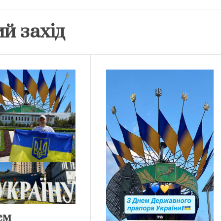
й захід
ем