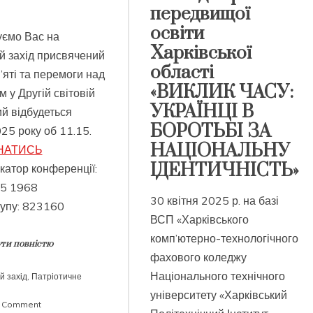
передвищої
освіти
ємо Вас на
Харківської
й захід присвячений
області
яті та перемоги над
«ВИКЛИК ЧАСУ:
 у Другій світовій
УКРАЇНЦІ В
кий відбудеться
БОРОТЬБІ ЗА
25 року об 11.15.
НАЦІОНАЛЬНУ
НАТИСЬ
ІДЕНТИЧНІСТЬ»
катор конференції:
5 1968
30 квітня 2025 р. на базі
тупу: 823160
ВСП «Харківського
комп’ютерно-технологічного
ти повністю
фахового коледжу
Національного технічного
й захід
,
Патріотичне
університету «Харківський
on
a Comment