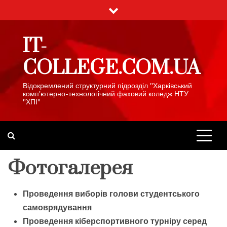
Skip
to
content
IT-
COLLEGE.COM.UA
Відокремлений структурний підрозділ "Харківський
комп'ютерно-технологічний фаховий коледж НТУ
"ХПІ"
Фотогалерея
Проведення виборів голови студентського
самоврядування
Проведення кіберспортивного турніру серед