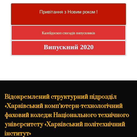
Привітання з Новим роком !
Калейдоскоп спогадів випускників
Випускний 2020
Відокремлений структурний підрозділ
«Харківський комп’ютерн-технологічний
фаховий коледж Національного технічного
університету «Харківський політехнічний
інститут»