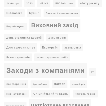
абітурієнту
1С-Рарус
2023
MRIYA
NIX Solutions
Бібліотека
Булінг
Василя Хмельницького
Виховний захід
Виробництво
День відкритих дверей
День пам'яті
Для самоаналізу
Екскурсія
Завод Сокіл
Захист дипломів
захист курсових робіт
Заходи з компаніями
ІТ
Накази
конференція
Кредобанк
новий рік
Олімпійський тиждень
Нові аудиторії
Пам’ять героїв
Патріотичне виховання
Партнерство