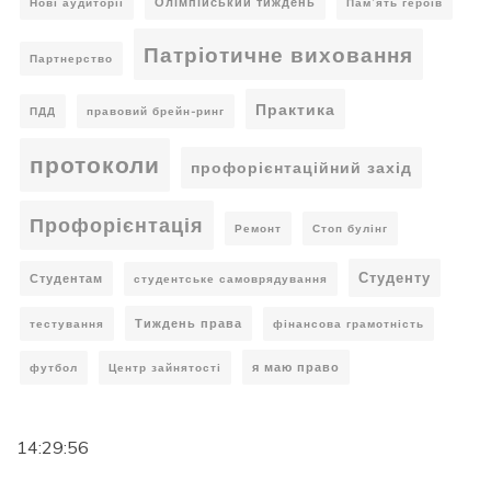
Олімпійський тиждень
Нові аудиторії
Пам’ять героїв
Патріотичне виховання
Партнерство
Практика
ПДД
правовий брейн-ринг
протоколи
профорієнтаційний захід
Профорієнтація
Ремонт
Стоп булінг
Студенту
Студентам
студентське самоврядування
Тиждень права
тестування
фінансова грамотність
я маю право
футбол
Центр зайнятості
14:29:56