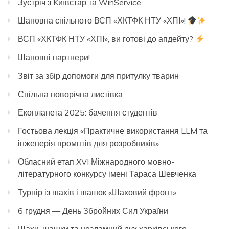
Зустріч з Kиївстар та WinService
Шановна спільното ВСП «ХКТФК НТУ «ХПІ»!
ВСП «ХКТФК НТУ «ХПІ», ви готові до апдейту?
Шановні партнери!
Звіт за збір допомоги для притулку тварин
Спільна новорічна листівка
Екопланета 2025: бачення студентів
Гостьова лекція «Практичне використання LLM та
інженерія промптів для розробників»
Обласний етап XVI Міжнародного мовно-
літературного конкурсу імені Тараса Шевченка
Турнір із шахів і шашок «Шаховий фронт»
6 грудня — День Збройних Сил України