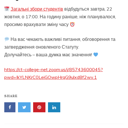
Загальні збори студентів
відбудуться завтра, 22
жовтня, о 17:00. На годину раніше, ніж планувалося,
просимо врахувати зміну часу
На вас чекають важливі питання, обговорення та
затвердження оновленого Статуту.
Долучайтесь – ваша думка має значення!
https://ct-college-net.zoom.us/j/85743600045?
pwd=IkYLNKrC0LeiGOwpHrqG9ulxd8f2wv.1
SHARE