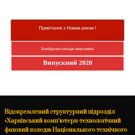
Привітання з Новим роком !
Калейдоскоп спогадів випускників
Випускний 2020
Відокремлений структурний підрозділ
«Харківський комп’ютерн-технологічний
фаховий коледж Національного технічного