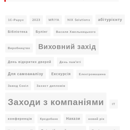
абітурієнту
1С-Рарус
2023
MRIYA
NIX Solutions
Бібліотека
Булінг
Василя Хмельницького
Виховний захід
Виробництво
День відкритих дверей
День пам'яті
Для самоаналізу
Екскурсія
Електромашина
Завод Сокіл
Захист дипломів
Заходи з компаніями
ІТ
Накази
конференція
Кредобанк
новий рік