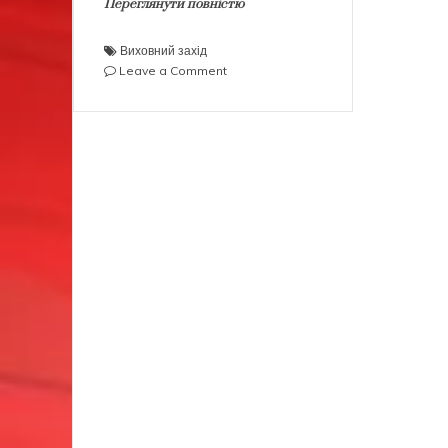
Переглянути повністю
Виховний захід
on
Leave a Comment
День
пам’яті
жертв
голодоморів