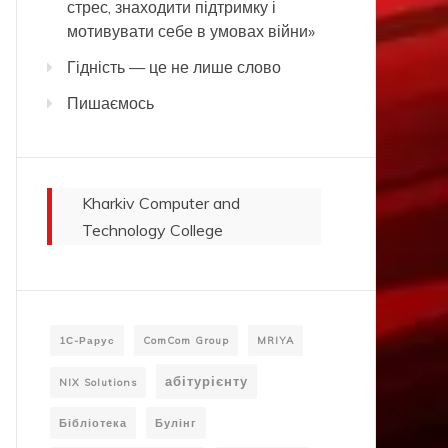
стрес, знаходити підтримку і
мотивувати себе в умовах війни»
Гідність — це не лише слово
Пишаємось
Kharkiv Computer and
Technology College
1С-Рарус
ComCom Group
MRIYA
абітурієнту
NIX Solutions
Бібліотека
Булінг