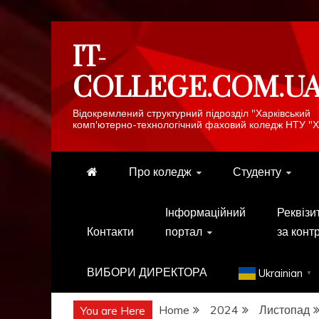
Skip
IT-
to
content
COLLEGE.COM.U
Відокремлений структурний підрозділ "Харківський
комп'ютерно-технологічний фаховий коледж НТУ "Х
Про коледж
Студенту
Інформаційний
Реквізи
Контакти
портал
за конт
ВИБОРИ ДИРЕКТОРА
Ukrainian
▼
Home
2024
Листопад
You are Here