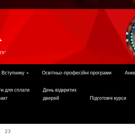
A
ПІ"
Вступнику
Освітньо-професійні програми
Анк
ти для сплати
День відкритих
ракт
дверей
Підготовчі курси
23