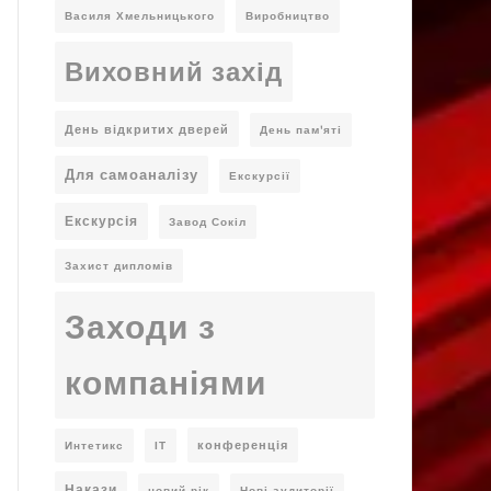
Василя Хмельницького
Виробництво
Виховний захід
День відкритих дверей
День пам'яті
Для самоаналізу
Екскурсії
Екскурсія
Завод Сокіл
Захист дипломів
Заходи з
компаніями
конференція
Интетикс
ІТ
Накази
новий рік
Нові аудиторії