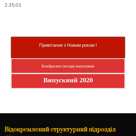
2:35:02
Привітання з Новим роком !
Калейдоскоп спогадів випускників
Випускний 2020
Відокремлений структурний підрозділ