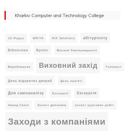
Kharkiv Computer and Technology College
абітурієнту
1С-Рарус
MRIYA
NIX Solutions
Бібліотека
Булінг
Василя Хмельницького
Виховний захід
Виробництво
Голокост
День відкритих дверей
День пам'яті
Для самоаналізу
Екскурсія
Екскурсії
Завод Сокіл
Захист дипломів
захист курсових робіт
Заходи з компаніями