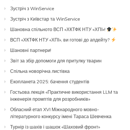
Зустріч з WinService
Зустріч з Kиївстар та WinService
Шановна спільното ВСП «ХКТФК НТУ «ХПІ»!
ВСП «ХКТФК НТУ «ХПІ», ви готові до апдейту?
Шановні партнери!
Звіт за збір допомоги для притулку тварин
Спільна новорічна листівка
Екопланета 2025: бачення студентів
Гостьова лекція «Практичне використання LLM та
інженерія промптів для розробників»
Обласний етап XVI Міжнародного мовно-
літературного конкурсу імені Тараса Шевченка
Турнір із шахів і шашок «Шаховий фронт»