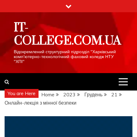
Skip
to
content
IT-
COLLEGE.COM.UA
Відокремлений структурний підрозділ "Харківський
комп'ютерно-технологічний фаховий коледж НТУ
"ХПІ"
You are Here
Home
2023
Грудень
21
Онлайн-лекція з мінної безпеки