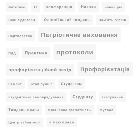
Накази
конференція
Интетикс
ІТ
новий рік
Олімпійський тиждень
Нові аудиторії
Пам’ять героїв
Патріотичне виховання
Партнерство
протоколи
Практика
ПДД
Профорієнтація
профорієнтаційний захід
Студентам
Ремонт
Стоп булінг
Студенту
студентське самоврядування
тестування
Тиждень права
фінансова грамотність
футбол
я маю право
Центр зайнятості