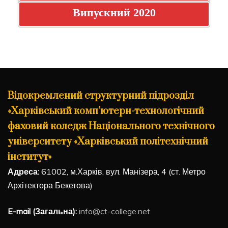
Випускний 2020
Відокремлений структурний підрозділ
«Харківський комп’ютерн-технологічний
фаховий коледж Національного технічного
університету «Харківський політехнічний
інститут»
Адреса:
61002, м.Харків, вул. Манізера, 4 (ст. Метро
Архітектора Бекетова)
E-mail (Загальна):
info@ct-college.net