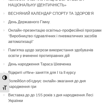
НАЦІОНАЛЬНУ ІДЕНТИЧНІСТЬ»
ВЕСНЯНИЙ КАЛЕНДАР СПОРТУ ТА ЗДОРОВ’Я
День Державного Гімну.
Онлайн-презентацію освітньо-професійної програми
“Виробництво гідравлічних і пневматичних засобів
автоматизації”
Пам’ятка щодо загрози використання здобувачів
освіти у вчиненні протиправних дій
День народження Тараса Шевченка
Відкриті offline-заняття для І та ІІ курсу
Toggle High Contrast
Волейбол об’єднує: онлайн-змагання до дня
народження гри
Toggle Font size
Виставка до до 155 років з дня народження Лесі
Українки