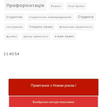
Профорієнтація
Ремонт
Стоп булінг
Студенту
Студентам
студентське самоврядування
Тиждень права
тестування
фінансова грамотність
я маю право
футбол
Центр зайнятості
21:40:55
Привітання з Новим роком !
Калейдоскоп спогадів випускників