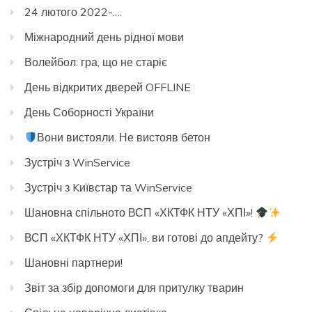
24 лютого 2022-….
Міжнародний день рідної мови
Волейбол: гра, що не старіє
День відкритих дверей OFFLINE
День Соборності України
Вони вистояли. Не вистояв бетон
Зустріч з WinService
Зустріч з Kиївстар та WinService
Шановна спільното ВСП «ХКТФК НТУ «ХПІ»!
ВСП «ХКТФК НТУ «ХПІ», ви готові до апдейту?
Шановні партнери!
Звіт за збір допомоги для притулку тварин