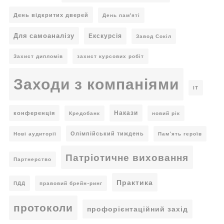
День відкритих дверей
День пам'яті
Для самоаналізу
Екскурсія
Завод Сокіл
Захист дипломів
захист курсових робіт
Заходи з компаніями
ІТ
Накази
конференція
Кредобанк
новий рік
Олімпійський тиждень
Нові аудиторії
Пам’ять героїв
Патріотичне виховання
Партнерство
Практика
ПДД
правовий брейн-ринг
протоколи
профорієнтаційний захід