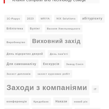
абітурієнту
1С-Рарус
2023
MRIYA
NIX Solutions
Бібліотека
Булінг
Василя Хмельницького
Виховний захід
Виробництво
День відкритих дверей
День пам'яті
Для самоаналізу
Екскурсія
Завод Сокіл
Захист дипломів
захист курсових робіт
Заходи з компаніями
ІТ
Накази
конференція
Кредобанк
новий рік