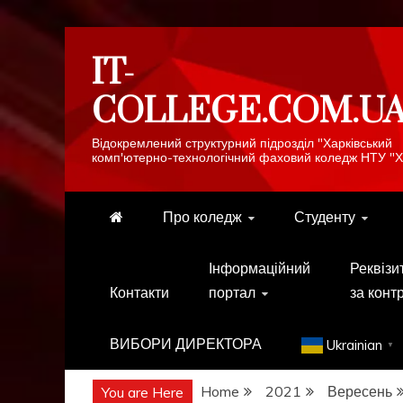
Skip
IT-
to
content
COLLEGE.COM.U
Відокремлений структурний підрозділ "Харківський
комп'ютерно-технологічний фаховий коледж НТУ "Х
Про коледж
Студенту
Інформаційний
Реквізи
Контакти
портал
за конт
ВИБОРИ ДИРЕКТОРА
Ukrainian
▼
Home
2021
Вересень
You are Here