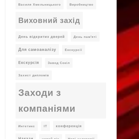
Василя Хмельницького
Виробництво
Виховний захід
День відкритих дверей
День пам'яті
Для самоаналізу
Екскурсії
Екскурсія
Завод Сокіл
Захист дипломів
Заходи з
компаніями
конференція
Интетикс
ІТ
Накази
новий рік
Нові аудиторії