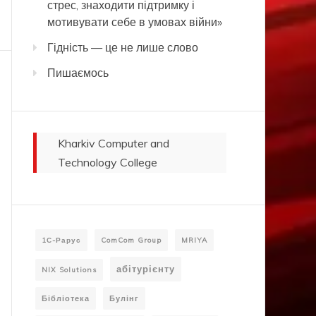
стрес, знаходити підтримку і
мотивувати себе в умовах війни»
Гідність — це не лише слово
Пишаємось
Kharkiv Computer and
Technology College
1С-Рарус
ComCom Group
MRIYA
абітурієнту
NIX Solutions
Бібліотека
Булінг