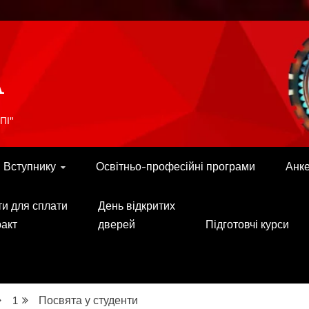
A
ПІ"
Вступнику
Освітньо-професійні програми
Анк
ти для сплати
День відкритих
ракт
дверей
Підготовчі курси
1
Посвята у студенти