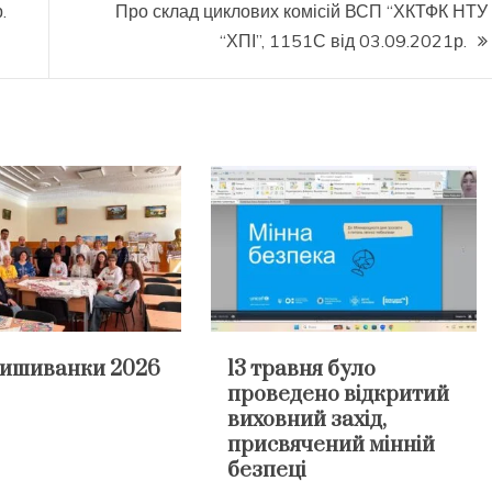
.
Про склад циклових комісій ВСП “ХКТФК НТУ
“ХПІ”, 1151С від 03.09.2021р.
вишиванки 2026
13 травня було
проведено відкритий
виховний захід,
присвячений мінній
безпеці