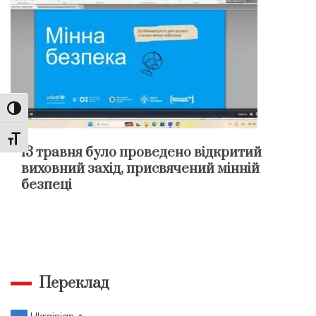
Toggle High Contrast
Toggle Font size
13 травня було проведено відкритий
виховний захід, присвячений мінній
безпеці
Переклад
▼