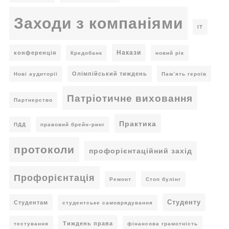
Заходи з компаніями
ІТ
Накази
конференція
Кредобанк
новий рік
Олімпійський тиждень
Нові аудиторії
Пам’ять героїв
Патріотичне виховання
Партнерство
Практика
ПДД
правовий брейн-ринг
протоколи
профорієнтаційний захід
Профорієнтація
Ремонт
Стоп булінг
Студенту
Студентам
студентське самоврядування
Тиждень права
тестування
фінансова грамотність