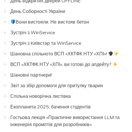
День відкритих дверей OFFLINE
День Соборності України
Вони вистояли. Не вистояв бетон
Зустріч з WinService
Зустріч з Kиївстар та WinService
Шановна спільното ВСП «ХКТФК НТУ «ХПІ»!
ВСП «ХКТФК НТУ «ХПІ», ви готові до апдейту?
Шановні партнери!
Звіт за збір допомоги для притулку тварин
Спільна новорічна листівка
Екопланета 2025: бачення студентів
Гостьова лекція «Практичне використання LLM та
інженерія промптів для розробників»