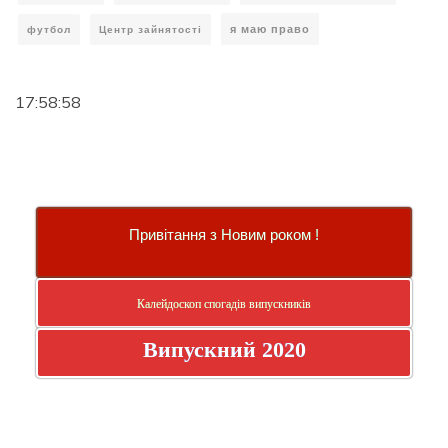
я маю право
футбол
Центр зайнятості
17:58:59
Привітання з Новим роком !
Калейдоскоп спогадів випускників
Випускний 2020