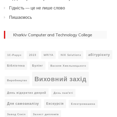
Гідність — це не лише слово
Пишаємось
Kharkiv Computer and Technology College
абітурієнту
1С-Рарус
2023
MRIYA
NIX Solutions
Бібліотека
Булінг
Василя Хмельницького
Виховний захід
Виробництво
День відкритих дверей
День пам'яті
Для самоаналізу
Екскурсія
Електромашина
Завод Сокіл
Захист дипломів