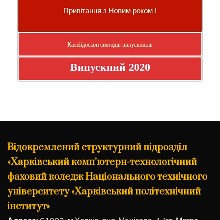
Привітання з Новим роком !
Калейдоскоп спогадів випускників
Випускний 2020
Відокремлений структурний підрозділ
«Харківський комп’ютерн-технологічний
фаховий коледж Національного технічного
університету «Харківський політехнічний
інститут»