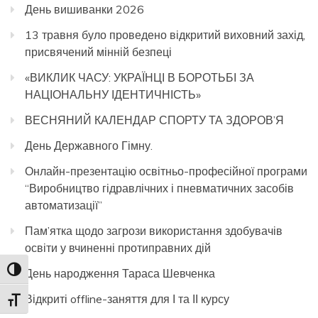
День вишиванки 2026
13 травня було проведено відкритий виховний захід,
присвячений мінній безпеці
«ВИКЛИК ЧАСУ: УКРАЇНЦІ В БОРОТЬБІ ЗА
НАЦІОНАЛЬНУ ІДЕНТИЧНІСТЬ»
ВЕСНЯНИЙ КАЛЕНДАР СПОРТУ ТА ЗДОРОВ’Я
День Державного Гімну.
Онлайн-презентацію освітньо-професійної програми
“Виробництво гідравлічних і пневматичних засобів
автоматизації”
Пам’ятка щодо загрози використання здобувачів
освіти у вчиненні протиправних дій
Toggle High Contrast
День народження Тараса Шевченка
Відкриті offline-заняття для І та ІІ курсу
Toggle Font size