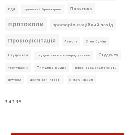
Практика
ПДД
правовий брейн-ринг
протоколи
профорієнтаційний захід
Профорієнтація
Ремонт
Стоп булінг
Студенту
Студентам
студентське самоврядування
Тиждень права
тестування
фінансова грамотність
я маю право
футбол
Центр зайнятості
3:49:37