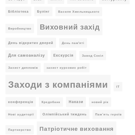
Бібліотека
Булінг
Василя Хмельницького
Виховний захід
Виробництво
День відкритих дверей
День пам'яті
Для самоаналізу
Екскурсія
Завод Сокіл
Захист дипломів
захист курсових робіт
Заходи з компаніями
ІТ
Накази
конференція
Кредобанк
новий рік
Олімпійський тиждень
Нові аудиторії
Пам’ять героїв
Патріотичне виховання
Партнерство