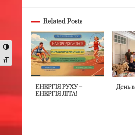
записів
Related Posts
Toggle High Contrast
Toggle Font size
ЕНЕРГІЯ РУХУ –
День 
ЕНЕРГІЯ ЛІТА!