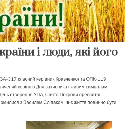
раїни і люди, які його
 ЗА-317 класний керівник Кравченко) та ОПК-119
исвячений корінню Дня захисника і живим символам
о День створення УПА, Свято Покрови пресвятої
йомилися з Василем Сліпаком, чиє життя повинно бути