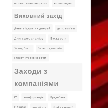
Василя Хмельницького
Виробництво
Виховний захід
День відкритих дверей
День пам'яті
Для самоаналізу
Екскурсія
Завод Сокіл
Захист дипломів
захист курсових робіт
Заходи з
компаніями
конференція
ІТ
Кредобанк
Накази
новий рік
Нові аудиторії