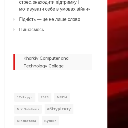
стрес, знаходити підтримку і
мотивувати себе в умовах війни»
Гідність — це не лише слово
Пишаємось
Kharkiv Computer and
Technology College
1С-Рарус
2023
MRIYA
абітурієнту
NIX Solutions
Бібліотека
Булінг