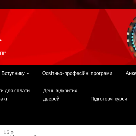
A
ПІ"
Вступнику
Освітньо-професійні програми
Анк
ти для сплати
День відкритих
ракт
дверей
Підготовчі курси
15