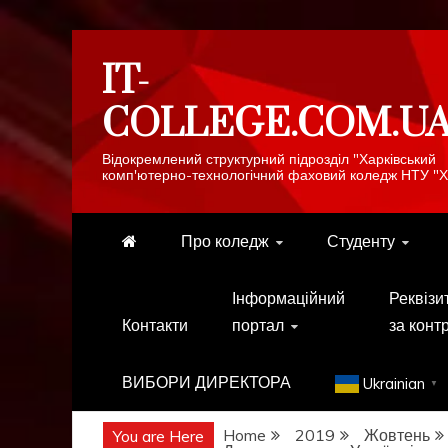
Skip
IT-
to
content
COLLEGE.COM.U
Відокремлений структурний підрозділ "Харківський
комп'ютерно-технологічний фаховий коледж НТУ "Х
Про коледж
Студенту
Інформаційний
Реквізи
Контакти
портал
за конт
ВИБОРИ ДИРЕКТОРА
Ukrainian
▼
Home
2019
Жовтень
You are Here