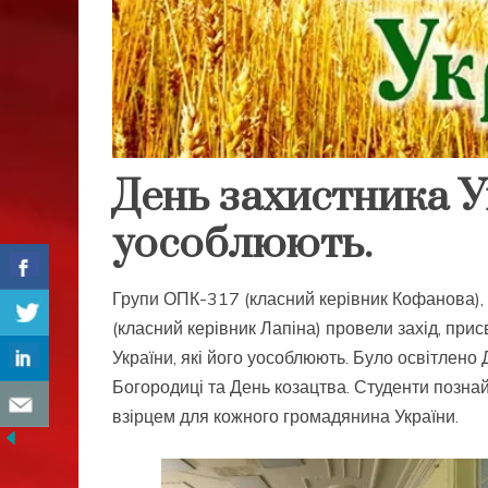
День захистника Ук
уособлюють.
Групи ОПК-317 (класний керівник Кофанова),
(класний керівник Лапіна) провели захід, пр
України, які його уособлюють. Було освітлен
Богородиці та День козацтва. Студенти позна
взірцем для кожного громадянина України.