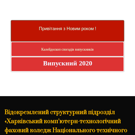
Привітання з Новим роком !
Калейдоскоп спогадів випускників
Випускний 2020
Відокремлений структурний підрозділ
«Харківський комп’ютерн-технологічний
фаховий коледж Національного технічного