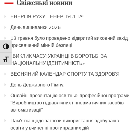
Свіженькі новини
ЕНЕРГІЯ РУХУ – ЕНЕРГІЯ ЛІТА!
День вишиванки 2026
13 травня було проведено відкритий виховний захід,
присвячений мінній безпеці
Toggle High Contrast
«ВИКЛИК ЧАСУ: УКРАЇНЦІ В БОРОТЬБІ ЗА
Toggle Font size
НАЦІОНАЛЬНУ ІДЕНТИЧНІСТЬ»
ВЕСНЯНИЙ КАЛЕНДАР СПОРТУ ТА ЗДОРОВ’Я
День Державного Гімну.
Онлайн-презентацію освітньо-професійної програми
“Виробництво гідравлічних і пневматичних засобів
автоматизації”
Пам’ятка щодо загрози використання здобувачів
освіти у вчиненні протиправних дій