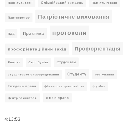
Олімпійський тиждень
Нові аудиторії
Пам’ять героїв
Патріотичне виховання
Партнерство
протоколи
Практика
ПДД
Профорієнтація
профорієнтаційний захід
Студентам
Ремонт
Стоп булінг
Студенту
студентське самоврядування
тестування
Тиждень права
фінансова грамотність
футбол
я маю право
Центр зайнятості
4:13:54