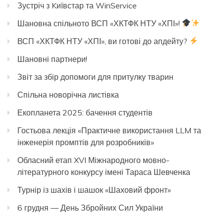
Зустріч з Kиївстар та WinService
Шановна спільното ВСП «ХКТФК НТУ «ХПІ»!
ВСП «ХКТФК НТУ «ХПІ», ви готові до апдейту?
Шановні партнери!
Звіт за збір допомоги для притулку тварин
Спільна новорічна листівка
Екопланета 2025: бачення студентів
Гостьова лекція «Практичне використання LLM та
інженерія промптів для розробників»
Обласний етап XVI Міжнародного мовно-
літературного конкурсу імені Тараса Шевченка
Турнір із шахів і шашок «Шаховий фронт»
6 грудня — День Збройних Сил України