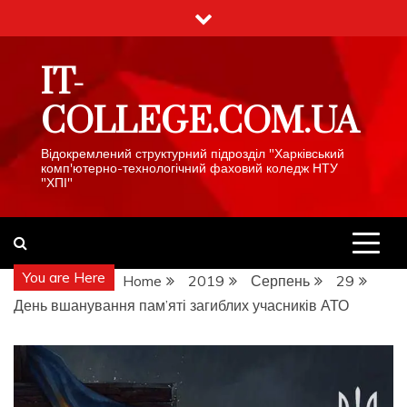
Skip
to
content
IT-
COLLEGE.COM.UA
Відокремлений структурний підрозділ "Харківський
комп'ютерно-технологічний фаховий коледж НТУ
"ХПІ"
You are Here
Home
2019
Серпень
29
День вшанування пам’яті загиблих учасників АТО