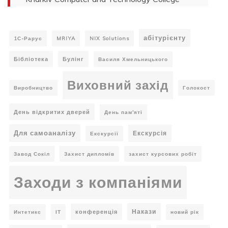
абітурієнту
1С-Рарус
MRIYA
NIX Solutions
Бібліотека
Булінг
Василя Хмельницького
Виховний захід
Виробництво
Голокост
День відкритих дверей
День пам'яті
Для самоаналізу
Екскурсія
Екскурсії
Завод Сокіл
Захист дипломів
захист курсових робіт
Заходи з компаніями
Накази
конференція
Интетикс
ІТ
новий рік