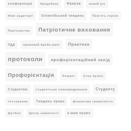
Накази
конференція
Кредобанк
новий рік
Олімпійський тиждень
Нові аудиторії
Пам’ять героїв
Патріотичне виховання
Партнерство
Практика
ПДД
правовий брейн-ринг
протоколи
профорієнтаційний захід
Профорієнтація
Ремонт
Стоп булінг
Студенту
Студентам
студентське самоврядування
Тиждень права
тестування
фінансова грамотність
я маю право
футбол
Центр зайнятості