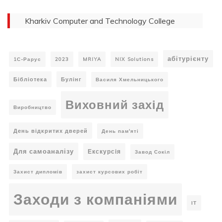
Kharkiv Computer and Technology College
абітурієнту
1С-Рарус
2023
MRIYA
NIX Solutions
Бібліотека
Булінг
Василя Хмельницького
Виховний захід
Виробництво
День відкритих дверей
День пам'яті
Для самоаналізу
Екскурсія
Завод Сокіл
Захист дипломів
захист курсових робіт
Заходи з компаніями
ІТ