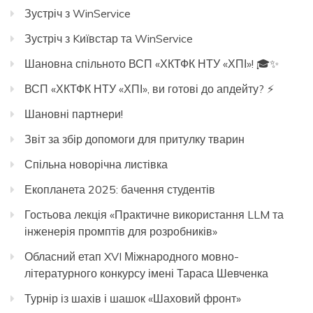
Зустріч з WinService
Зустріч з Kиївстар та WinService
Шановна спільното ВСП «ХКТФК НТУ «ХПІ»! 🎓✨
ВСП «ХКТФК НТУ «ХПІ», ви готові до апдейту? ⚡️
Шановні партнери!
Звіт за збір допомоги для притулку тварин
Спільна новорічна листівка
Екопланета 2025: бачення студентів
Гостьова лекція «Практичне використання LLM та
інженерія промптів для розробників»
Обласний етап XVI Міжнародного мовно-
літературного конкурсу імені Тараса Шевченка
Турнір із шахів і шашок «Шаховий фронт»