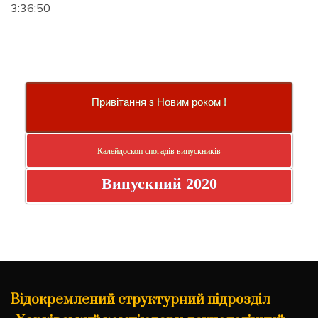
3:36:51
Привітання з Новим роком !
Калейдоскоп спогадів випускників
Випускний 2020
Відокремлений структурний підрозділ