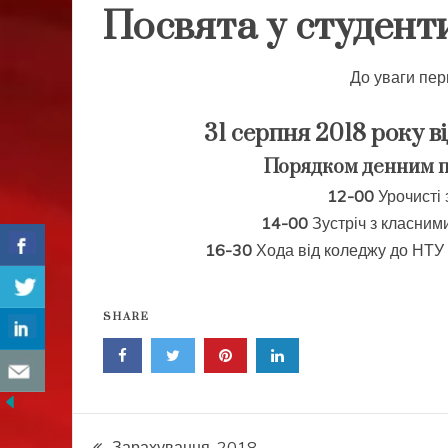
Посвята у студенти
До уваги перш
31 серпня 2018 року в
Порядком денним п
12-00
Урочисті 
14-00
Зустріч з класними
16-30
Хода від коледжу до НТУ “
SHARE
Навігація
Зарахування-2018