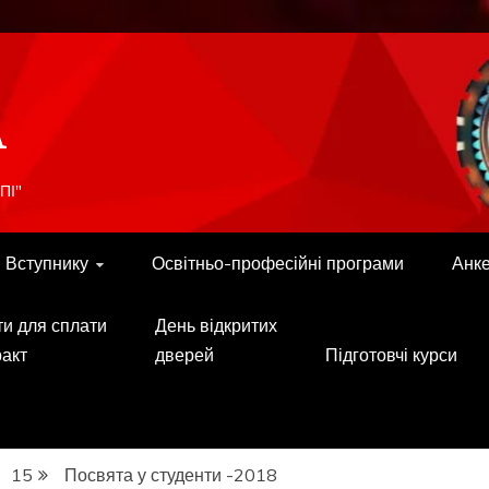
A
ПІ"
Вступнику
Освітньо-професійні програми
Анк
ти для сплати
День відкритих
ракт
дверей
Підготовчі курси
15
Посвята у студенти -2018