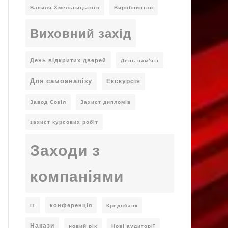
Василя Хмельницького
Виробництво
Виховний захід
День відкритих дверей
День пам'яті
Для самоаналізу
Екскурсія
Завод Сокіл
Захист дипломів
захист курсових робіт
Заходи з
компаніями
конференція
ІТ
Кредобанк
Накази
новий рік
Нові аудиторії