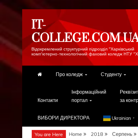
Skip
IT-
to
content
COLLEGE.COM.U
Відокремлений структурний підрозділ "Харківський
комп'ютерно-технологічний фаховий коледж НТУ "Х
Про коледж
Студенту
Інформаційний
Реквізи
Контакти
портал
за конт
ВИБОРИ ДИРЕКТОРА
Ukrainian
▼
Home
2018
Серпень
You are Here