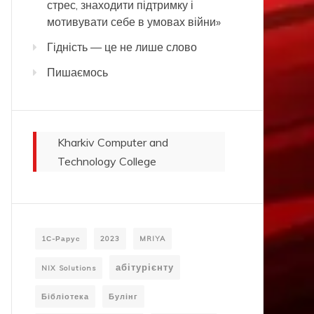
стрес, знаходити підтримку і
мотивувати себе в умовах війни»
Гідність — це не лише слово
Пишаємось
Kharkiv Computer and
Technology College
1С-Рарус
2023
MRIYA
абітурієнту
NIX Solutions
Бібліотека
Булінг