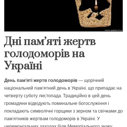
Дні пам’яті жертв
голодоморів на
Україні
День пам’яті жертв голодоморів
— щорічний
національний пам’ятний день в Україні, що припадає на
четверту суботу листопада. Традиційно в цей день
громадяни відвідують поминальне богослужіння і
покладають символічні горщики з зерном та свічками до
пам’ятників жертвам голодоморів в Україні. У
церемоніальних заходах біля Меморіального знаку