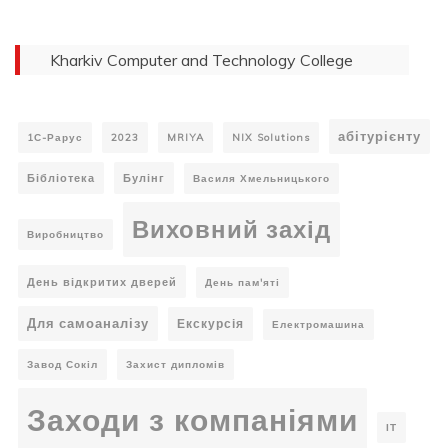
Kharkiv Computer and Technology College
абітурієнту
1С-Рарус
2023
MRIYA
NIX Solutions
Бібліотека
Булінг
Василя Хмельницького
Виховний захід
Виробництво
День відкритих дверей
День пам'яті
Для самоаналізу
Екскурсія
Електромашина
Завод Сокіл
Захист дипломів
Заходи з компаніями
ІТ