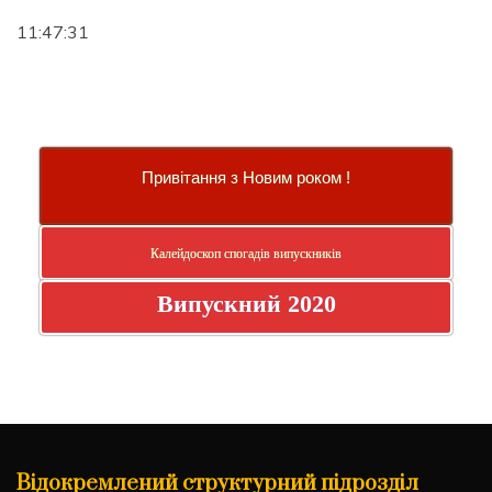
11:47:32
Привітання з Новим роком !
Калейдоскоп спогадів випускників
Випускний 2020
Відокремлений структурний підрозділ