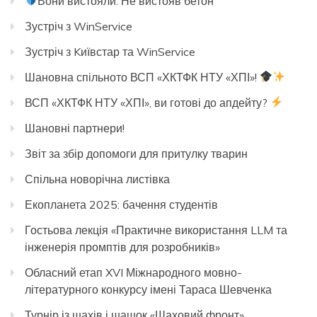
Вони вистояли. Не вистояв бетон
Зустріч з WinService
Зустріч з Kиївстар та WinService
Шановна спільното ВСП «ХКТФК НТУ «ХПІ»!
ВСП «ХКТФК НТУ «ХПІ», ви готові до апдейту?
Шановні партнери!
Звіт за збір допомоги для притулку тварин
Спільна новорічна листівка
Екопланета 2025: бачення студентів
Гостьова лекція «Практичне використання LLM та
інженерія промптів для розробників»
Обласний етап XVI Міжнародного мовно-
літературного конкурсу імені Тараса Шевченка
Турнір із шахів і шашок «Шаховий фронт»