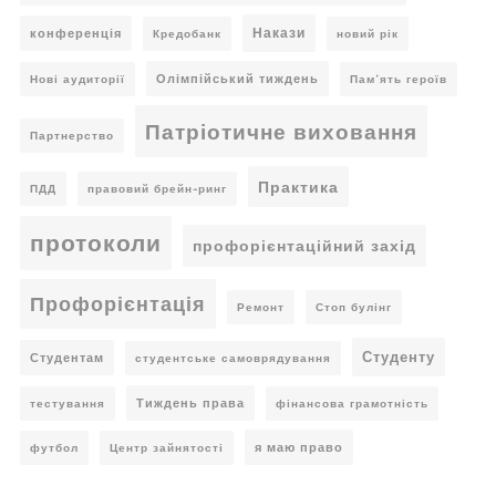
Накази
конференція
Кредобанк
новий рік
Олімпійський тиждень
Нові аудиторії
Пам’ять героїв
Патріотичне виховання
Партнерство
Практика
ПДД
правовий брейн-ринг
протоколи
профорієнтаційний захід
Профорієнтація
Ремонт
Стоп булінг
Студенту
Студентам
студентське самоврядування
Тиждень права
тестування
фінансова грамотність
я маю право
футбол
Центр зайнятості