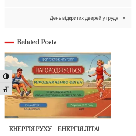
записів
День відкритих дверей у грудні
Related Posts
Toggle High Contrast
Toggle Font size
ЕНЕРГІЯ РУХУ – ЕНЕРГІЯ ЛІТА!