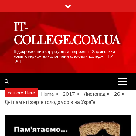
Skip
to
content
IT-
COLLEGE.COM.UA
Відокремлений структурний підрозділ "Харківський
комп'ютерно-технологічний фаховий коледж НТУ
"ХПІ"
You are Here
Home
2017
Листопад
26
Дні пам’яті жертв голодоморів на Україні