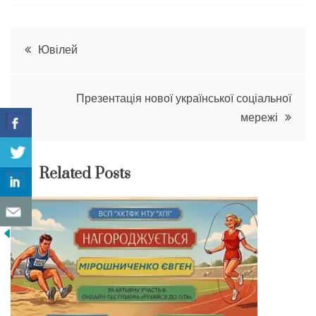
Навігація
Ювілей
записів
Презентація нової української соціальної
мережі
Related Posts