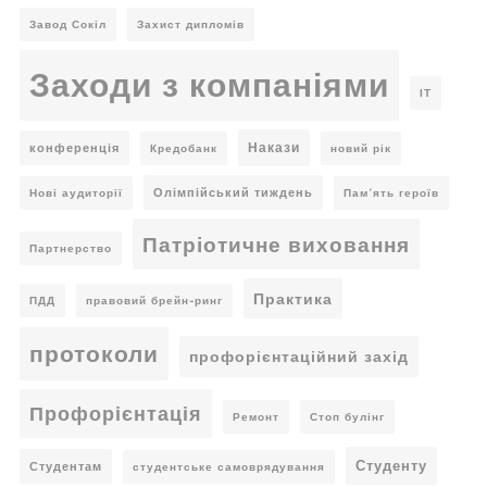
Завод Сокіл
Захист дипломів
Заходи з компаніями
ІТ
Накази
конференція
Кредобанк
новий рік
Олімпійський тиждень
Нові аудиторії
Пам’ять героїв
Патріотичне виховання
Партнерство
Практика
ПДД
правовий брейн-ринг
протоколи
профорієнтаційний захід
Профорієнтація
Ремонт
Стоп булінг
Студенту
Студентам
студентське самоврядування