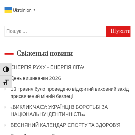
Ukrainian
▼
Пошук:
Свіженькі новини
ЕНЕРГІЯ РУХУ – ЕНЕРГІЯ ЛІТА!
Toggle High Contrast
День вишиванки 2026
Toggle Font size
13 травня було проведено відкритий виховний захід,
присвячений мінній безпеці
«ВИКЛИК ЧАСУ: УКРАЇНЦІ В БОРОТЬБІ ЗА
НАЦІОНАЛЬНУ ІДЕНТИЧНІСТЬ»
ВЕСНЯНИЙ КАЛЕНДАР СПОРТУ ТА ЗДОРОВ’Я