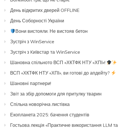
День відкритих дверей OFFLINE
День Соборності України
Вони вистояли. Не вистояв бетон
Зустріч з WinService
Зустріч з Kиївстар та WinService
Шановна спільното ВСП «ХКТФК НТУ «ХПІ»!
ВСП «ХКТФК НТУ «ХПІ», ви готові до апдейту?
Шановні партнери!
Звіт за збір допомоги для притулку тварин
Спільна новорічна листівка
Екопланета 2025: бачення студентів
Гостьова лекція «Практичне використання LLM та