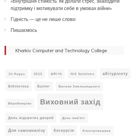
«Внутрішня стійкість: як долати стрес, знаходити
підтримку і мотивувати себе в умовах війни»
Гідність — це не лише слово
Пишаємось
Kharkiv Computer and Technology College
абітурієнту
1С-Рарус
2023
MRIYA
NIX Solutions
Бібліотека
Булінг
Василя Хмельницького
Виховний захід
Виробництво
День відкритих дверей
День пам'яті
Для самоаналізу
Екскурсія
Електромашина