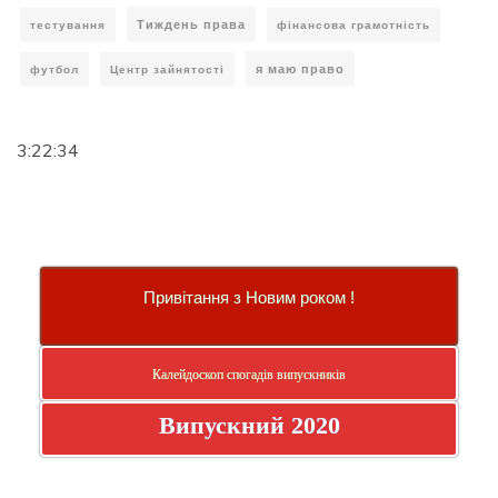
Тиждень права
тестування
фінансова грамотність
я маю право
футбол
Центр зайнятості
3:22:35
Привітання з Новим роком !
Калейдоскоп спогадів випускників
Випускний 2020