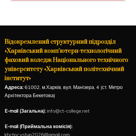
Відокремлений структурний підрозділ
«Харківський комп’ютерн-технологічний
фаховий коледж Національного технічного
університету «Харківський політехнічний
інститут»
Адреса:
61002, м.Харків, вул. Манізера, 4 (ст. Метро
Архітектора Бекетова)
E-mail (Загальна):
info@ct-college.net
E-mail (Приймальна комісія):
khctpc.vstup2026@gmail.com