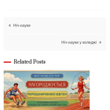
Навігація
Ніч науки
записів
Ніч науки у коледжі
Related Posts