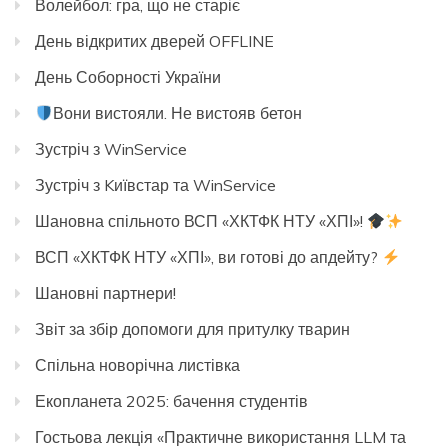
Волейбол: гра, що не старіє
День відкритих дверей OFFLINE
День Соборності України
Вони вистояли. Не вистояв бетон
Зустріч з WinService
Зустріч з Kиївстар та WinService
Шановна спільното ВСП «ХКТФК НТУ «ХПІ»!
ВСП «ХКТФК НТУ «ХПІ», ви готові до апдейту?
Шановні партнери!
Звіт за збір допомоги для притулку тварин
Спільна новорічна листівка
Екопланета 2025: бачення студентів
Гостьова лекція «Практичне використання LLM та