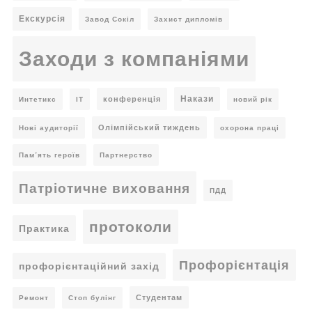
Екскурсія
Завод Сокіл
Захист дипломів
Заходи з компаніями
Накази
конференція
Интетикс
ІТ
новий рік
Олімпійський тиждень
Нові аудиторії
охорона праці
Пам’ять героїв
Партнерство
Патріотичне виховання
ПДД
протоколи
Практика
Профорієнтація
профорієнтаційний захід
Студентам
Ремонт
Стоп булінг