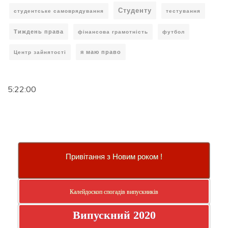
Студенту
студентське самоврядування
тестування
Тиждень права
фінансова грамотність
футбол
я маю право
Центр зайнятості
5:22:01
Привітання з Новим роком !
Калейдоскоп спогадів випускників
Випускний 2020