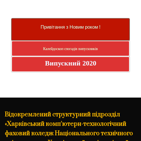
Привітання з Новим роком !
Калейдоскоп спогадів випускників
Випускний 2020
Відокремлений структурний підрозділ
«Харківський комп’ютерн-технологічний
фаховий коледж Національного технічного