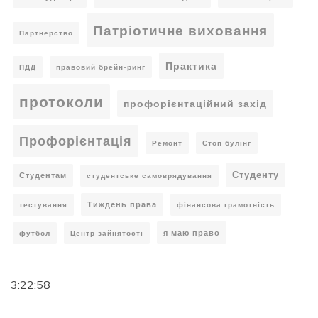
Патріотичне виховання
Партнерство
Практика
ПДД
правовий брейн-ринг
протоколи
профорієнтаційний захід
Профорієнтація
Ремонт
Стоп булінг
Студенту
Студентам
студентське самоврядування
Тиждень права
тестування
фінансова грамотність
я маю право
футбол
Центр зайнятості
3:22:59