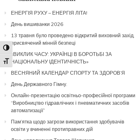
ЕНЕРГІЯ РУХУ – ЕНЕРГІЯ ЛІТА!
День вишиванки 2026
13 травня було проведено відкритий виховний захід,
присвячений мінній безпеці
Toggle High Contrast
«ВИКЛИК ЧАСУ: УКРАЇНЦІ В БОРОТЬБІ ЗА
НАЦІОНАЛЬНУ ІДЕНТИЧНІСТЬ»
Toggle Font size
ВЕСНЯНИЙ КАЛЕНДАР СПОРТУ ТА ЗДОРОВ’Я
День Державного Гімну.
Онлайн-презентацію освітньо-професійної програми
“Виробництво гідравлічних і пневматичних засобів
автоматизації”
Пам’ятка щодо загрози використання здобувачів
освіти у вчиненні протиправних дій