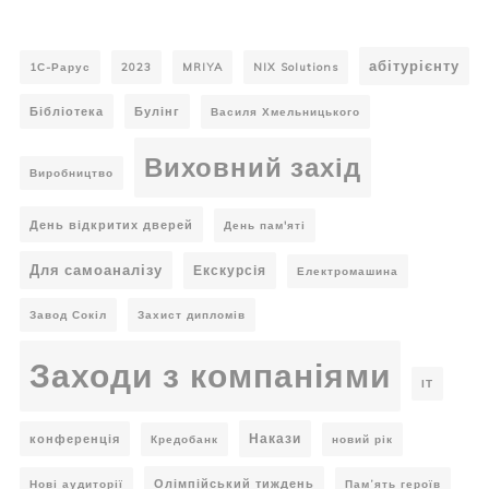
абітурієнту
1С-Рарус
2023
MRIYA
NIX Solutions
Бібліотека
Булінг
Василя Хмельницького
Виховний захід
Виробництво
День відкритих дверей
День пам'яті
Для самоаналізу
Екскурсія
Електромашина
Завод Сокіл
Захист дипломів
Заходи з компаніями
ІТ
Накази
конференція
Кредобанк
новий рік
Олімпійський тиждень
Нові аудиторії
Пам’ять героїв