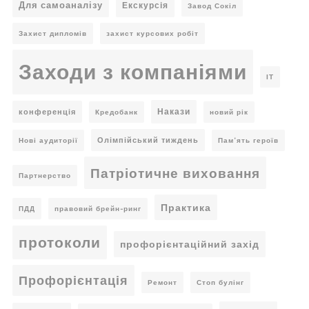
Для самоаналізу
Екскурсія
Завод Сокіл
Захист дипломів
захист курсових робіт
Заходи з компаніями
ІТ
Накази
конференція
Кредобанк
новий рік
Олімпійський тиждень
Нові аудиторії
Пам’ять героїв
Патріотичне виховання
Партнерство
Практика
ПДД
правовий брейн-ринг
протоколи
профорієнтаційний захід
Профорієнтація
Ремонт
Стоп булінг