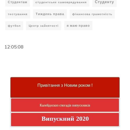
Студенту
Студентам
студентське самоврядування
Тиждень права
тестування
фінансова грамотність
я маю право
футбол
Центр зайнятості
12:05:09
Привітання з Новим роком !
Калейдоскоп спогадів випускників
Випускний 2020