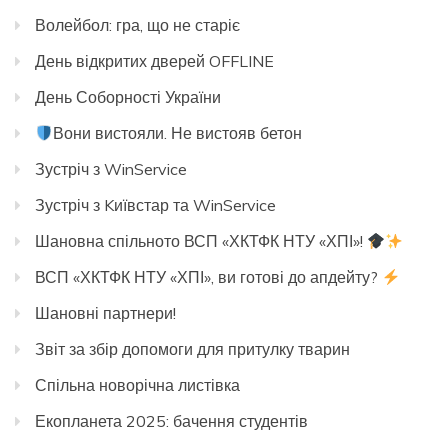
Волейбол: гра, що не старіє
День відкритих дверей OFFLINE
День Соборності України
Вони вистояли. Не вистояв бетон
Зустріч з WinService
Зустріч з Kиївстар та WinService
Шановна спільното ВСП «ХКТФК НТУ «ХПІ»!
ВСП «ХКТФК НТУ «ХПІ», ви готові до апдейту?
Шановні партнери!
Звіт за збір допомоги для притулку тварин
Спільна новорічна листівка
Екопланета 2025: бачення студентів