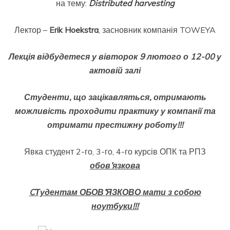
на тему:
Distributed harvesting
Лектор –
Erik Hoekstra
, засновник компанія TOWEYA
Лекція відбудетеся у вівторок 9 лютого о 12-00 у
актовій залі
Студенти, що зацікавляться, отримають
можливість проходити практику у компанії та
отримати
престижну
роботу!!!
Явка студент 2-го, 3-го, 4-го курсів ОПК та РПЗ
обов
’
язкова
C
Тудентам
ОБОВ’ЯЗКОВО
мати з собою
ноутбуки!!!