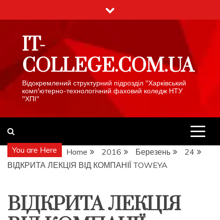
Skip
to
content
IT-
COLLEGE.COM.UA
Відокремлений структурний підрозділ "Харківський
комп'ютерно-технологічний фаховий коледж НТУ
"ХПІ"
You are Here
Home
2016
Березень
24
ВІДКРИТА ЛЕКЦІЯ ВІД КОМПАНІЇ TOWEYA
ВІДКРИТА ЛЕКЦІЯ