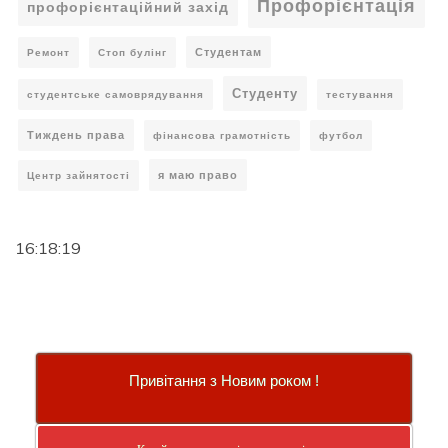
Профорієнтація
профорієнтаційний захід
Студентам
Ремонт
Стоп булінг
Студенту
студентське самоврядування
тестування
Тиждень права
фінансова грамотність
футбол
я маю право
Центр зайнятості
16:18:20
Привітання з Новим роком !