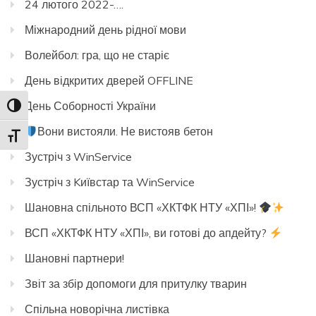
24 лютого 2022-….
Міжнародний день рідної мови
Волейбол: гра, що не старіє
День відкритих дверей OFFLINE
День Соборності України
Toggle High Contrast
Вони вистояли. Не вистояв бетон
Toggle Font size
Зустріч з WinService
Зустріч з Kиївстар та WinService
Шановна спільното ВСП «ХКТФК НТУ «ХПІ»!
ВСП «ХКТФК НТУ «ХПІ», ви готові до апдейту?
Шановні партнери!
Звіт за збір допомоги для притулку тварин
Спільна новорічна листівка