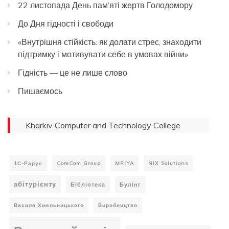
22 листопада День пам’яті жертв Голодомору
До Дня гідності і свободи
«Внутрішня стійкість: як долати стрес, знаходити
підтримку і мотивувати себе в умовах війни»
Гідність — це не лише слово
Пишаємось
Kharkiv Computer and Technology College
1С-Рарус
ComCom Group
MRIYA
NIX Solutions
абітурієнту
Бібліотека
Булінг
Василя Хмельницького
Виробництво