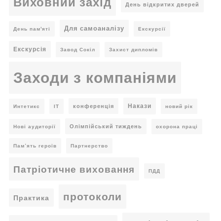
Виховний захід
День відкритих дверей
Для самоаналізу
День пам'яті
Екскурсії
Екскурсія
Завод Сокіл
Захист дипломів
Заходи з компаніями
Накази
конференція
Интетикс
ІТ
новий рік
Олімпійський тиждень
Нові аудиторії
охорона праці
Пам’ять героїв
Партнерство
Патріотичне виховання
ПДД
протоколи
Практика