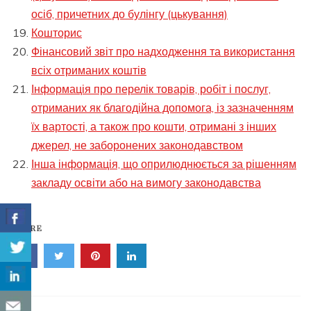
осіб, причетних до булінгу (цькування)
Кошторис
Фінансовий звіт про надходження та використання
всіх отриманих коштів
Інформація про перелік товарів, робіт і послуг,
отриманих як благодійна допомога, із зазначенням
їх вартості, а також про кошти, отримані з інших
джерел, не заборонених законодавством
Інша інформація, що оприлюднюється за рішенням
закладу освіти або на вимогу законодавства
SHARE