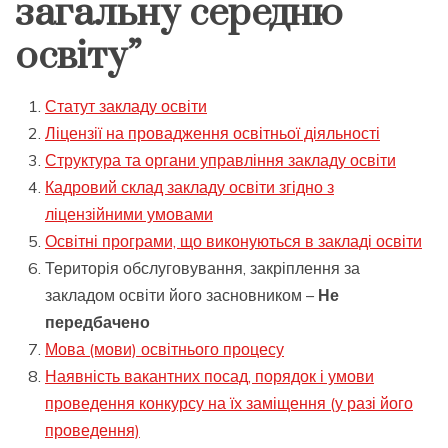
загальну середню
освіту”
Статут закладу освіти
Ліцензії на провадження освітньої діяльності
Структура та органи управління закладу освіти
Кадровий склад закладу освіти згідно з
ліцензійними умовами
Освітні програми, що виконуються в закладі освіти
Територія обслуговування, закріплення за
закладом освіти його засновником –
Не
передбачено
Мова (мови) освітнього процесу
Наявність вакантних посад, порядок і умови
проведення конкурсу на їх заміщення (у разі його
проведення)