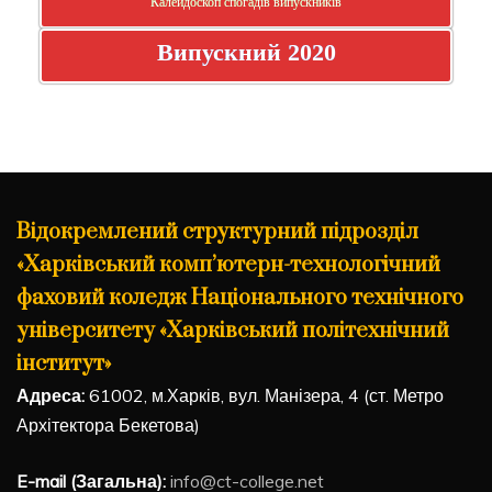
Калейдоскоп спогадів випускників
Випускний 2020
Відокремлений структурний підрозділ
«Харківський комп’ютерн-технологічний
фаховий коледж Національного технічного
університету «Харківський політехнічний
інститут»
Адреса:
61002, м.Харків, вул. Манізера, 4 (ст. Метро
Архітектора Бекетова)
E-mail (Загальна):
info@ct-college.net