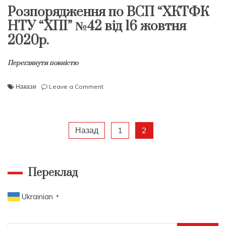
Розпорядження по ВСП “ХКТФК
НТУ “ХПІ” №42 від 16 жовтня
2020р.
Переглянути повністю
on
Накази
Leave a Comment
Розпорядження
по
ВСП
“ХКТФК
Пагінація
Назад
1
2
НТУ
“ХПІ”
записів
№42
від
Переклад
16
жовтня
Ukrainian
2020р.
▼