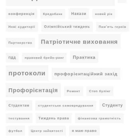
Накази
конференція
Кредобанк
новий рік
Олімпійський тиждень
Нові аудиторії
Пам’ять героїв
Патріотичне виховання
Партнерство
Практика
ПДД
правовий брейн-ринг
протоколи
профорієнтаційний захід
Профорієнтація
Ремонт
Стоп булінг
Студенту
Студентам
студентське самоврядування
Тиждень права
тестування
фінансова грамотність
я маю право
футбол
Центр зайнятості