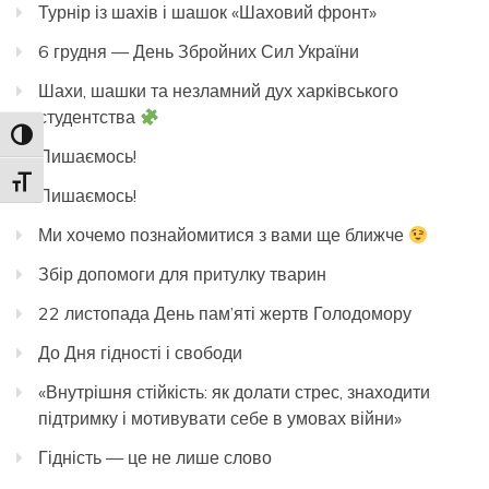
Турнір із шахів і шашок «Шаховий фронт»
6 грудня — День Збройних Сил України
Шахи, шашки та незламний дух харківського
студентства
Toggle High Contrast
Пишаємось!
Toggle Font size
Пишаємось!
Ми хочемо познайомитися з вами ще ближче
Збір допомоги для притулку тварин
22 листопада День пам’яті жертв Голодомору
До Дня гідності і свободи
«Внутрішня стійкість: як долати стрес, знаходити
підтримку і мотивувати себе в умовах війни»
Гідність — це не лише слово