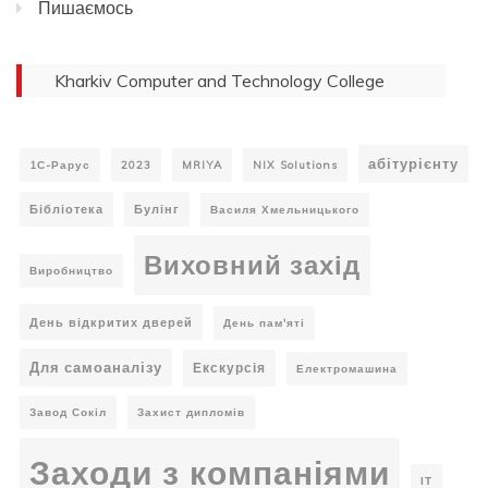
Пишаємось
Kharkiv Computer and Technology College
абітурієнту
1С-Рарус
2023
MRIYA
NIX Solutions
Бібліотека
Булінг
Василя Хмельницького
Виховний захід
Виробництво
День відкритих дверей
День пам'яті
Для самоаналізу
Екскурсія
Електромашина
Завод Сокіл
Захист дипломів
Заходи з компаніями
ІТ