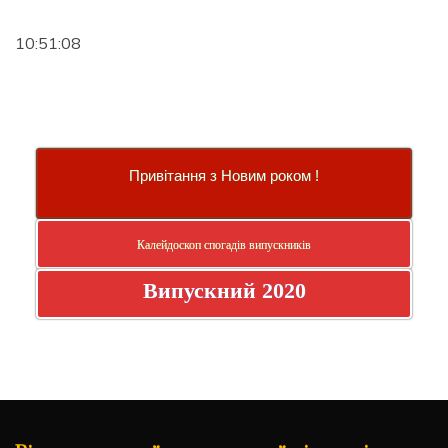
10:51:08
Привітання з Новим роком !
Калейдоскоп спогадів випускників
Випускний 2020