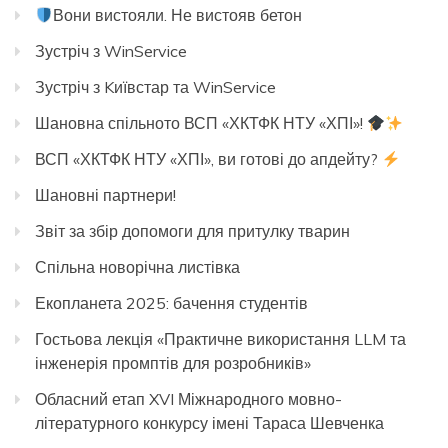
Вони вистояли. Не вистояв бетон
Зустріч з WinService
Зустріч з Kиївстар та WinService
Шановна спільното ВСП «ХКТФК НТУ «ХПІ»!
ВСП «ХКТФК НТУ «ХПІ», ви готові до апдейту?
Шановні партнери!
Звіт за збір допомоги для притулку тварин
Спільна новорічна листівка
Екопланета 2025: бачення студентів
Гостьова лекція «Практичне використання LLM та
інженерія промптів для розробників»
Обласний етап XVI Міжнародного мовно-
літературного конкурсу імені Тараса Шевченка