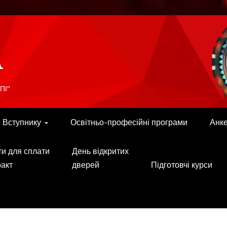
A
ПІ"
Вступнику
Освітньо-професійні програми
Анк
ти для сплати
День відкритих
ракт
дверей
Підготовчі курси