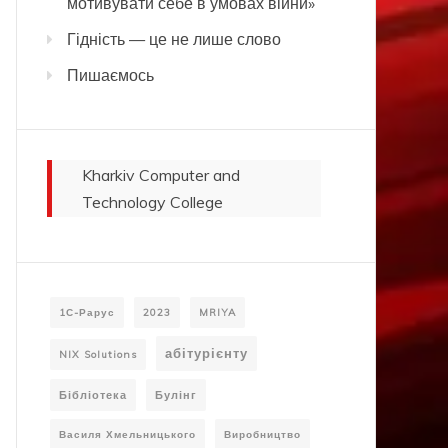
мотивувати себе в умовах війни»
Гідність — це не лише слово
Пишаємось
Kharkiv Computer and
Technology College
1С-Рарус
2023
MRIYA
абітурієнту
NIX Solutions
Бібліотека
Булінг
Василя Хмельницького
Виробництво