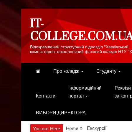
Skip
IT-
to
content
COLLEGE.COM.U
Відокремлений структурний підрозділ "Харківський
комп'ютерно-технологічний фаховий коледж НТУ "Х
Про коледж
Студенту
Інформаційний
Реквізи
Контакти
портал
за конт
ВИБОРИ ДИРЕКТОРА
Home
Екскурсії
You are Here