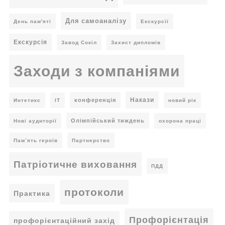
Для самоаналізу
День пам'яті
Екскурсії
Екскурсія
Завод Сокіл
Захист дипломів
Заходи з компаніями
Накази
конференція
Интетикс
ІТ
новий рік
Олімпійський тиждень
Нові аудиторії
охорона праці
Пам’ять героїв
Партнерство
Патріотичне виховання
ПДД
протоколи
Практика
Профорієнтація
профорієнтаційний захід