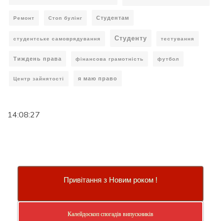
Студентам
Ремонт
Стоп булінг
Студенту
студентське самоврядування
тестування
Тиждень права
фінансова грамотність
футбол
я маю право
Центр зайнятості
14:08:27
Привітання з Новим роком !
Калейдоскоп спогадів випускників