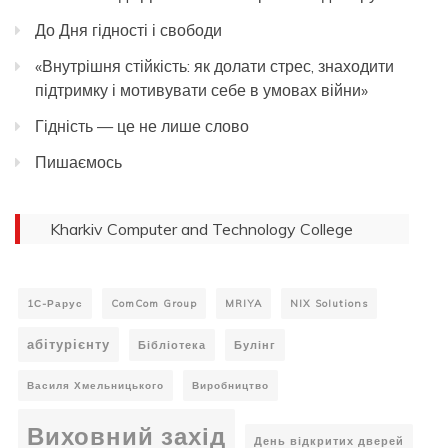
До Дня гідності і свободи
«Внутрішня стійкість: як долати стрес, знаходити
підтримку і мотивувати себе в умовах війни»
Гідність — це не лише слово
Пишаємось
Kharkiv Computer and Technology College
1С-Рарус
ComCom Group
MRIYA
NIX Solutions
абітурієнту
Бібліотека
Булінг
Василя Хмельницького
Виробництво
Виховний захід
День відкритих дверей