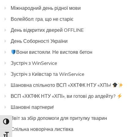
Міжнародний день рідної мови
Волейбол: гра, що не старіє
День відкритих дверей OFFLINE
День Соборності України
Вони вистояли. Не вистояв бетон
Зустріч з WinService
Зустріч з Kиївстар та WinService
Шановна спільното ВСП «ХКТФК НТУ «ХПІ»!
ВСП «ХКТФК НТУ «ХПІ», ви готові до апдейту?
Шановні партнери!
Звіт за збір допомоги для притулку тварин
Toggle High Contrast
Спільна новорічна листівка
Toggle Font size