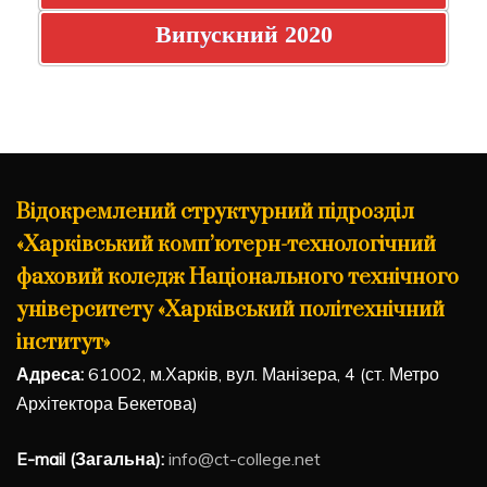
Випускний 2020
Відокремлений структурний підрозділ
«Харківський комп’ютерн-технологічний
фаховий коледж Національного технічного
університету «Харківський політехнічний
інститут»
Адреса:
61002, м.Харків, вул. Манізера, 4 (ст. Метро
Архітектора Бекетова)
E-mail (Загальна):
info@ct-college.net