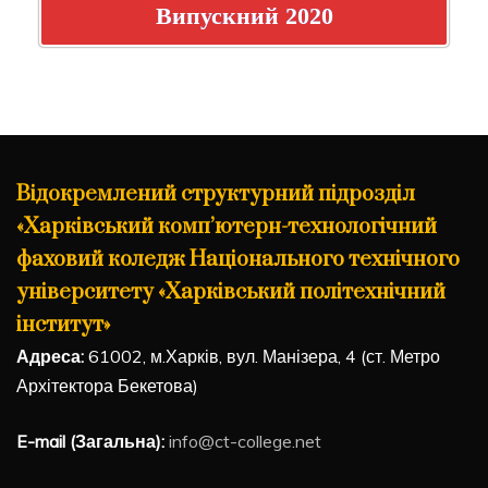
Випускний 2020
Відокремлений структурний підрозділ
«Харківський комп’ютерн-технологічний
фаховий коледж Національного технічного
університету «Харківський політехнічний
інститут»
Адреса:
61002, м.Харків, вул. Манізера, 4 (ст. Метро
Архітектора Бекетова)
E-mail (Загальна):
info@ct-college.net