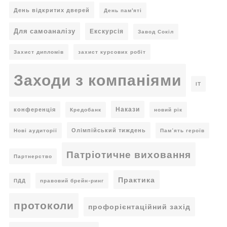
День відкритих дверей
День пам'яті
Для самоаналізу
Екскурсія
Завод Сокіл
Захист дипломів
захист курсових робіт
Заходи з компаніями
ІТ
Накази
конференція
Кредобанк
новий рік
Олімпійський тиждень
Нові аудиторії
Пам’ять героїв
Патріотичне виховання
Партнерство
Практика
ПДД
правовий брейн-ринг
протоколи
профорієнтаційний захід