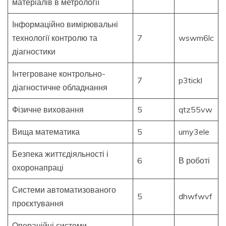
матеріалів в метрології
Інформаційно вимірювальні
технології контролю та
7
wswm6lc
діагностики
Інтегроване контрольно-
7
p3tickl
діагностичне обладнання
Фізичне виховання
5
qtz55vw
Вища математика
5
umy3ele
Безпека життєдіяльності і
6
В роботі
охоронапраці
Системи автоматизованого
5
dhwfwvf
проєктування
Операційні системи,