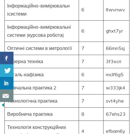
Інформаційно-вимірювальн
6
ltwvnwv
ісистеми
Інформаційно-вимірювальні
6
ghxt7yr
системи (курсова робота)
Оптичні системи в метрології
7
66mn5sj
Лазерна техніка
7
3f3xcri
Загаль нафізика
6
mclf6g5
Навчальна практика 2
7
w333jk4
Технологічна практика
7
svt4yhe
Виробнича практика
8
67ehs23
Технологія конструкційних
4
efbam6y