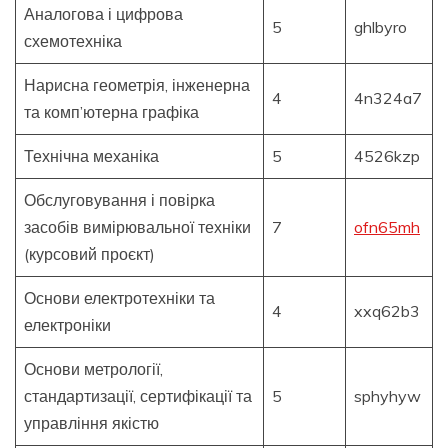
Аналогова і цифрова
5
ghlbyro
схемотехніка
Нарисна геометрія, інженерна
4
4n324a7
та комп’ютерна графіка
Технічна механіка
5
4526kzp
Обслуговування і повірка
засобів вимірювальної техніки
7
ofn65mh
(курсовий проєкт)
Основи електротехніки та
4
xxq62b3
електроніки
Основи метрології,
стандартизації, сертифікації та
5
sphyhyw
управління якістю