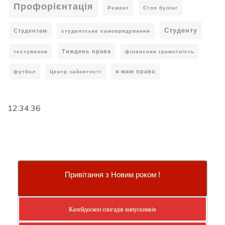
Профорієнтація
Ремонт
Стоп булінг
Студенту
Студентам
студентське самоврядування
Тиждень права
тестування
фінансова грамотність
я маю право
футбол
Центр зайнятості
12:34:36
Привітання з Новим роком !
Калейдоскоп спогадів випускників