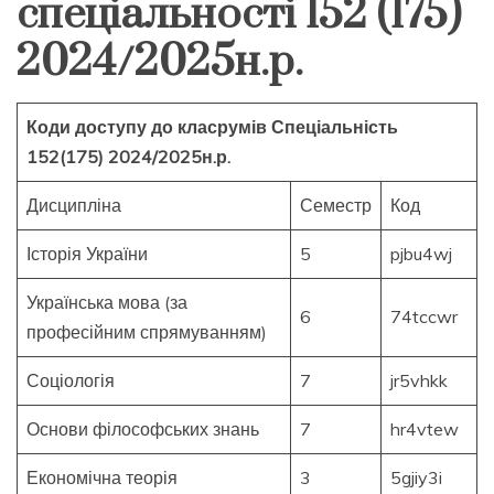
спеціальності 152 (175)
2024/2025н.р.
Коди доступу до класрумів Спеціальність
152(175) 2024/2025н.р.
Дисципліна
Семестр
Код
Історія України
5
pjbu4wj
Українська мова (за
6
74tccwr
професійним спрямуванням)
Соціологія
7
jr5vhkk
Основи філософських знань
7
hr4vtew
Економічна теорія
3
5gjiy3i