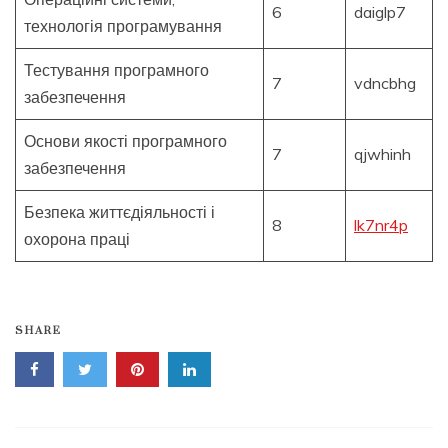
6
daiglp7
технологія програмування
Тестування програмного
7
vdncbhg
забезпечення
Основи якості програмного
7
qjwhinh
забезпечення
Безпека життєдіяльності і
8
lk7nr4p
охорона праці
SHARE