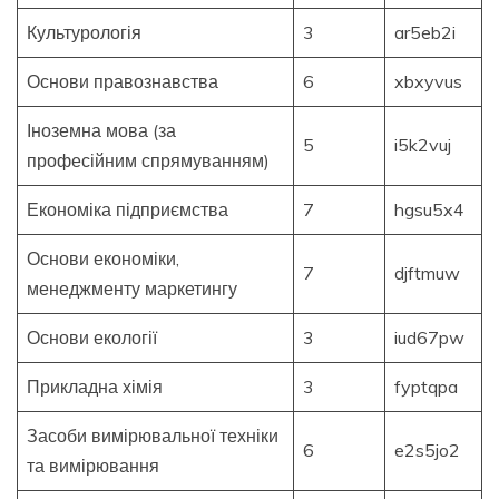
Культурологія
3
ar5eb2i
Основи правознавства
6
xbxyvus
Іноземна мова (за
5
i5k2vuj
професійним спрямуванням)
Економіка підприємства
7
hgsu5x4
Основи економіки,
7
djftmuw
менеджменту маркетингу
Основи екології
3
iud67pw
Прикладна хімія
3
fyptqpa
Засоби вимірювальної техніки
6
e2s5jo2
та вимірювання