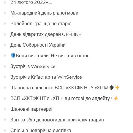
24 лютого 2022-….
Міжнародний день рідної мови
Волейбол: гра, що не старіє
День відкритих дверей OFFLINE
День Соборності України
Вони вистояли. Не вистояв бетон
Зустріч з WinService
Зустріч з Kиївстар та WinService
Шановна спільното ВСП «ХКТФК НТУ «ХПІ»!
ВСП «ХКТФК НТУ «ХПІ», ви готові до апдейту?
Шановні партнери!
Звіт за збір допомоги для притулку тварин
Спільна новорічна листівка