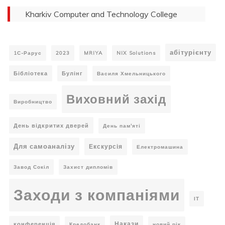
Kharkiv Computer and Technology College
абітурієнту
1С-Рарус
2023
MRIYA
NIX Solutions
Бібліотека
Булінг
Василя Хмельницького
Виховний захід
Виробництво
День відкритих дверей
День пам'яті
Для самоаналізу
Екскурсія
Електромашина
Завод Сокіл
Захист дипломів
Заходи з компаніями
ІТ
Накази
конференція
Кредобанк
новий рік