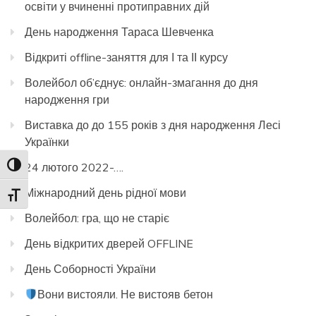
освіти у вчиненні протиправних дій
День народження Тараса Шевченка
Відкриті offline-заняття для І та ІІ курсу
Волейбол об’єднує: онлайн-змагання до дня
народження гри
Виставка до до 155 років з дня народження Лесі
Українки
24 лютого 2022-….
Toggle High Contrast
Міжнародний день рідної мови
Toggle Font size
Волейбол: гра, що не старіє
День відкритих дверей OFFLINE
День Соборності України
Вони вистояли. Не вистояв бетон