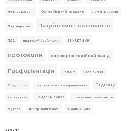
Олімпійський тиждень
Нові аудиторії
Пам’ять героїв
Патріотичне виховання
Партнерство
Практика
ПДД
правовий брейн-ринг
протоколи
профорієнтаційний захід
Профорієнтація
Ремонт
Стоп булінг
Студенту
Студентам
студентське самоврядування
Тиждень права
тестування
фінансова грамотність
я маю право
футбол
Центр зайнятості
8:06:10