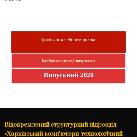
Привітання з Новим роком !
Калейдоскоп спогадів випускників
Випускний 2020
Відокремлений структурний підрозділ
«Харківський комп’ютерн-технологічний