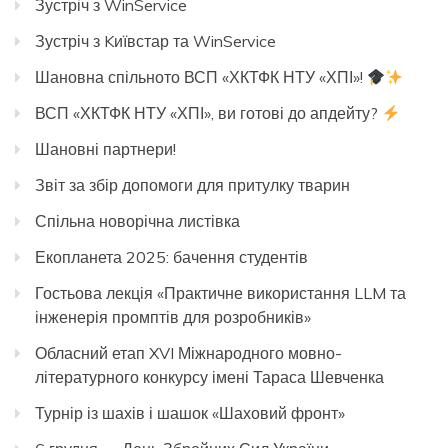
Зустріч з WinService
Зустріч з Kиївстар та WinService
Шановна спільното ВСП «ХКТФК НТУ «ХПІ»!
ВСП «ХКТФК НТУ «ХПІ», ви готові до апдейту?
Шановні партнери!
Звіт за збір допомоги для притулку тварин
Спільна новорічна листівка
Екопланета 2025: бачення студентів
Гостьова лекція «Практичне використання LLM та
інженерія промптів для розробників»
Обласний етап XVI Міжнародного мовно-
літературного конкурсу імені Тараса Шевченка
Турнір із шахів і шашок «Шаховий фронт»