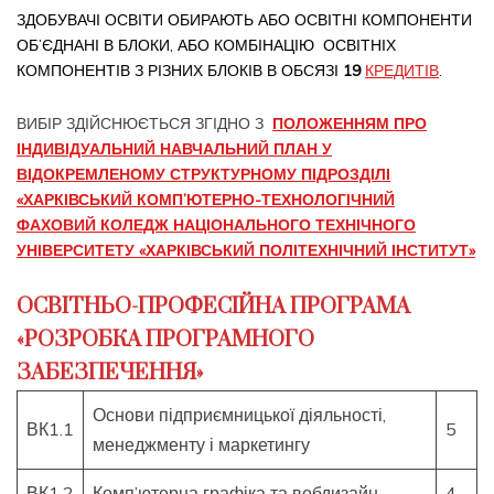
ЗДОБУВАЧІ ОСВІТИ ОБИРАЮТЬ АБО ОСВІТНІ КОМПОНЕНТИ
ОБ’ЄДНАНІ В БЛОКИ, АБО КОМБІНАЦІЮ ОСВІТНІХ
КОМПОНЕНТІВ З РІЗНИХ БЛОКІВ В ОБСЯЗІ
19
КРЕДИТІВ
.
ВИБІР ЗДІЙСНЮЄТЬСЯ ЗГІДНО З
ПОЛОЖЕННЯМ
ПРО
ІНДИВІДУАЛЬНИЙ НАВЧАЛЬНИЙ ПЛАН
У
ВІДОКРЕМЛЕНОМУ СТРУКТУРНОМУ ПІДРОЗДІЛІ
«ХАРКІВСЬКИЙ КОМП’ЮТЕРНО-ТЕХНОЛОГІЧНИЙ
ФАХОВИЙ КОЛЕДЖ НАЦІОНАЛЬНОГО ТЕХНІЧНОГО
УНІВЕРСИТЕТУ
«ХАРКІВСЬКИЙ ПОЛІТЕХНІЧНИЙ ІНСТИТУТ»
ОСВІТНЬО-ПРОФЕСІЙНА ПРОГРАМА
«РОЗРОБКА ПРОГРАМНОГО
ЗАБЕЗПЕЧЕННЯ»
Основи підприємницької діяльності,
ВК1.1
5
менеджменту і маркетингу
ВК1.2
Комп’ютерна графіка та вебдизайн
4