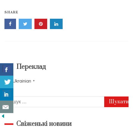
SHARE
Переклад
Ukrainian
▼
Пошук:
Свіженькі новини