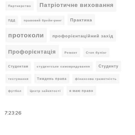
Патріотичне виховання
Партнерство
Практика
ПДД
правовий брейн-ринг
протоколи
профорієнтаційний захід
Профорієнтація
Ремонт
Стоп булінг
Студенту
Студентам
студентське самоврядування
Тиждень права
тестування
фінансова грамотність
я маю право
футбол
Центр зайнятості
7:23:27