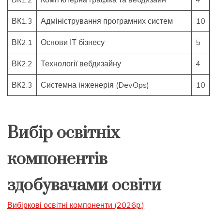
ВК1.3
Адміністрування програмних систем
10
ВК2.1
Основи ІТ бізнесу
5
ВК2.2
Технології вебдизайну
4
ВК2.3
Системна інженерія (DevOps)
10
Вибір освітніх
компонентів
здобувачами освіти
Вибіркові освітні компоненти (2026р.)