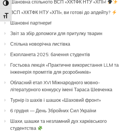
Шановна спільното ВСП «ХКТФК НТУ «ХПІ»!
Toggle High Contrast
ВСП «ХКТФК НТУ «ХПІ», ви готові до апдейту?
Toggle Font size
Шановні партнери!
Звіт за збір допомоги для притулку тварин
Спільна новорічна листівка
Екопланета 2025: бачення студентів
Гостьова лекція «Практичне використання LLM та
інженерія промптів для розробників»
Обласний етап XVI Міжнародного мовно-
літературного конкурсу імені Тараса Шевченка
Турнір із шахів і шашок «Шаховий фронт»
6 грудня — День Збройних Сил України
Шахи, шашки та незламний дух харківського
студентства