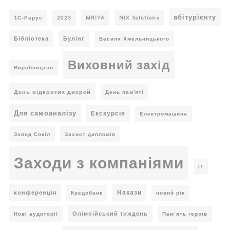
абітурієнту
1С-Рарус
2023
MRIYA
NIX Solutions
Бібліотека
Булінг
Василя Хмельницького
Виховний захід
Виробництво
День відкритих дверей
День пам'яті
Для самоаналізу
Екскурсія
Електромашина
Завод Сокіл
Захист дипломів
Заходи з компаніями
ІТ
Накази
конференція
Кредобанк
новий рік
Олімпійський тиждень
Нові аудиторії
Пам’ять героїв