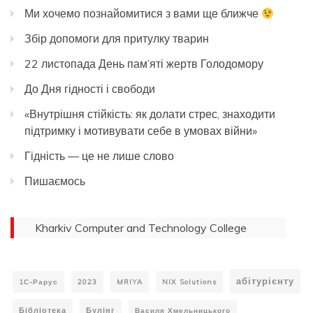
Ми хочемо познайомитися з вами ще ближче
Збір допомоги для притулку тварин
22 листопада День пам’яті жертв Голодомору
До Дня гідності і свободи
«Внутрішня стійкість: як долати стрес, знаходити
підтримку і мотивувати себе в умовах війни»
Гідність — це не лише слово
Пишаємось
Kharkiv Computer and Technology College
абітурієнту
1С-Рарус
2023
MRIYA
NIX Solutions
Бібліотека
Булінг
Василя Хмельницького