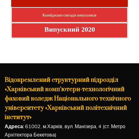
Калейдоскоп спогадів випускників
Випускний 2020
Відокремлений структурний підрозділ
«Харківський комп’ютерн-технологічний
фаховий коледж Національного технічного
університету «Харківський політехнічний
інститут»
Адреса:
61002, м.Харків, вул. Манізера, 4 (ст. Метро
Архітектора Бекетова)