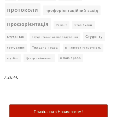
протоколи
профорієнтаційний захід
Профорієнтація
Ремонт
Стоп булінг
Студенту
Студентам
студентське самоврядування
Тиждень права
тестування
фінансова грамотність
я маю право
футбол
Центр зайнятості
7:28:47
Привітання з Новим роком !