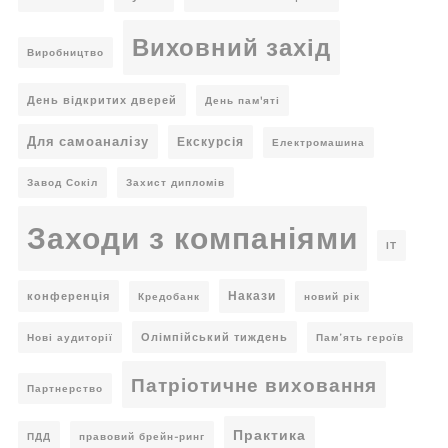
Виховний захід
Виробництво
День відкритих дверей
День пам'яті
Для самоаналізу
Екскурсія
Електромашина
Завод Сокіл
Захист дипломів
Заходи з компаніями
ІТ
Накази
конференція
Кредобанк
новий рік
Олімпійський тиждень
Нові аудиторії
Пам’ять героїв
Патріотичне виховання
Партнерство
Практика
ПДД
правовий брейн-ринг