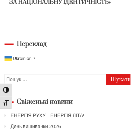
ЗА НАЦІОНАЛЬНУ ІДЕНТИЧНІСТЬ»
Переклад
Ukrainian
▼
Пошук:
Toggle High Contrast
Свіженькі новини
Toggle Font size
ЕНЕРГІЯ РУХУ – ЕНЕРГІЯ ЛІТА!
День вишиванки 2026