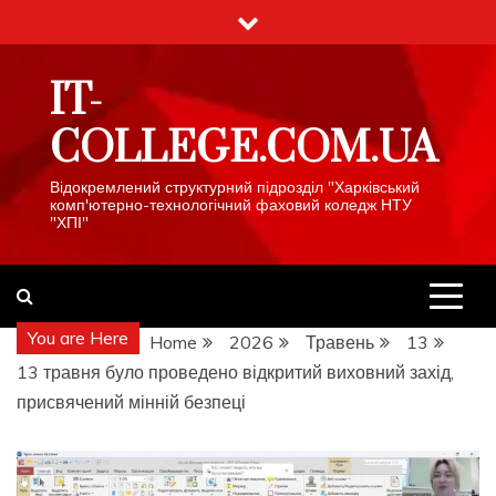
Skip
to
content
IT-
COLLEGE.COM.UA
Відокремлений структурний підрозділ "Харківський
комп'ютерно-технологічний фаховий коледж НТУ
"ХПІ"
You are Here
Home
2026
Травень
13
13 травня було проведено відкритий виховний захід,
присвячений мінній безпеці