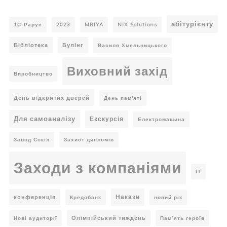
абітурієнту
1С-Рарус
2023
MRIYA
NIX Solutions
Бібліотека
Булінг
Василя Хмельницького
Виховний захід
Виробництво
День відкритих дверей
День пам'яті
Для самоаналізу
Екскурсія
Електромашина
Завод Сокіл
Захист дипломів
Заходи з компаніями
ІТ
Накази
конференція
Кредобанк
новий рік
Олімпійський тиждень
Нові аудиторії
Пам’ять героїв