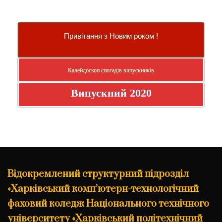
Привітання з Новим роком !
Калейдоскоп спогадів випускників
Випускний 2020
Відокремлений структурний підрозділ
«Харківський комп’ютерн-технологічний
фаховий коледж Національного технічного
університету «Харківський політехнічний