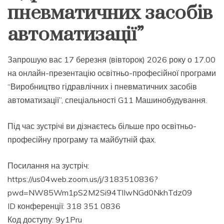
пневматичних засобів
автоматизації”
Запрошую вас 17 березня (вівторок) 2026 року о 17.00
на онлайн-презентацію освітньо-професійної програми
“Виробництво гідравлічних і пневматичних засобів
автоматизації”, спеціальності G11 Машинобудування.
Під час зустрічі ви дізнаєтесь більше про освітньо-
професійну програму та майбутній фах.
Посилання на зустріч:
https://us04web.zoom.us/j/3183510836?
pwd=NW85Wm1pS2M2Si94TlIwNGd0NkhTdz09
ID конференції: 318 351 0836
Код доступу: 9y1Pru