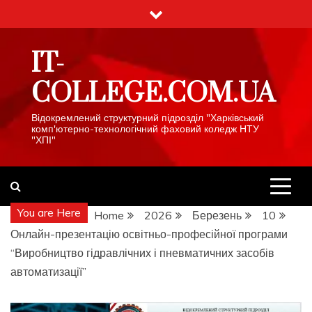
Skip
to
content
IT-
COLLEGE.COM.UA
Відокремлений структурний підрозділ "Харківський
комп'ютерно-технологічний фаховий коледж НТУ
"ХПІ"
You are Here
Home
2026
Березень
10
Онлайн-презентацію освітньо-професійної програми
“Виробництво гідравлічних і пневматичних засобів
автоматизації”