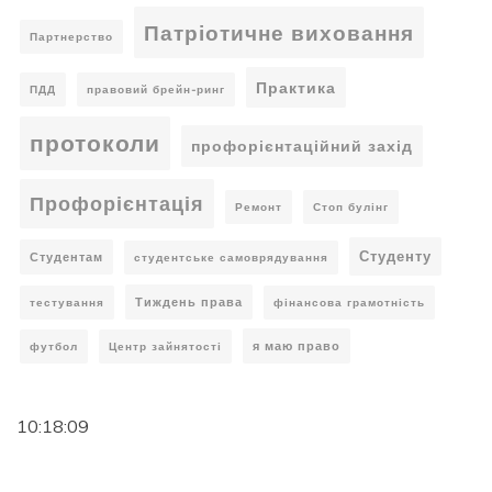
Патріотичне виховання
Партнерство
Практика
ПДД
правовий брейн-ринг
протоколи
профорієнтаційний захід
Профорієнтація
Ремонт
Стоп булінг
Студенту
Студентам
студентське самоврядування
Тиждень права
тестування
фінансова грамотність
я маю право
футбол
Центр зайнятості
10:18:10