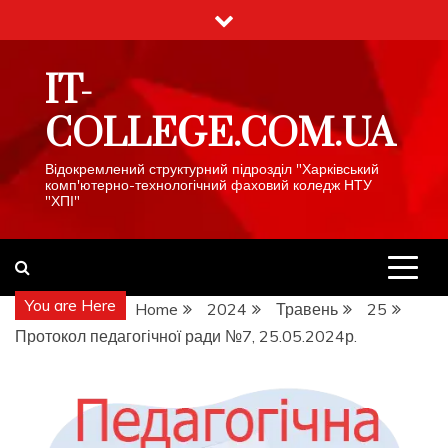
Skip
to
content
IT-
COLLEGE.COM.UA
Відокремлений структурний підрозділ "Харківський
комп'ютерно-технологічний фаховий коледж НТУ
"ХПІ"
You are Here
Home
2024
Травень
25
Протокол педагогічної ради №7, 25.05.2024р.