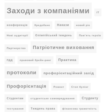
Заходи з компаніями
ІТ
Накази
конференція
Кредобанк
новий рік
Олімпійський тиждень
Нові аудиторії
Пам’ять героїв
Патріотичне виховання
Партнерство
Практика
ПДД
правовий брейн-ринг
протоколи
профорієнтаційний захід
Профорієнтація
Ремонт
Стоп булінг
Студенту
Студентам
студентське самоврядування
Тиждень права
тестування
фінансова грамотність