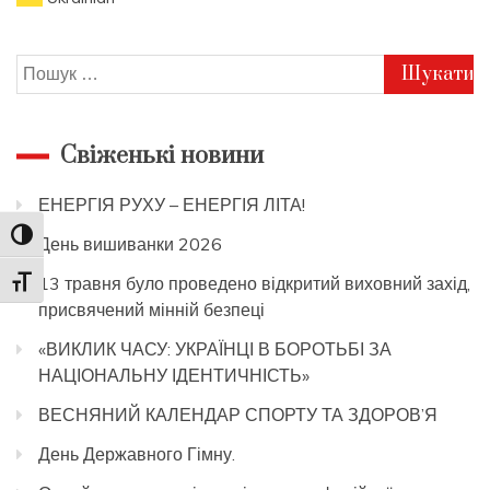
Пошук:
Свіженькі новини
ЕНЕРГІЯ РУХУ – ЕНЕРГІЯ ЛІТА!
Toggle High Contrast
День вишиванки 2026
13 травня було проведено відкритий виховний захід,
Toggle Font size
присвячений мінній безпеці
«ВИКЛИК ЧАСУ: УКРАЇНЦІ В БОРОТЬБІ ЗА
НАЦІОНАЛЬНУ ІДЕНТИЧНІСТЬ»
ВЕСНЯНИЙ КАЛЕНДАР СПОРТУ ТА ЗДОРОВ’Я
День Державного Гімну.