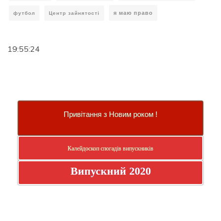
я маю право
футбол
Центр зайнятості
19:55:24
Привітання з Новим роком !
Калейдоскоп спогадів випускників
Випускний 2020