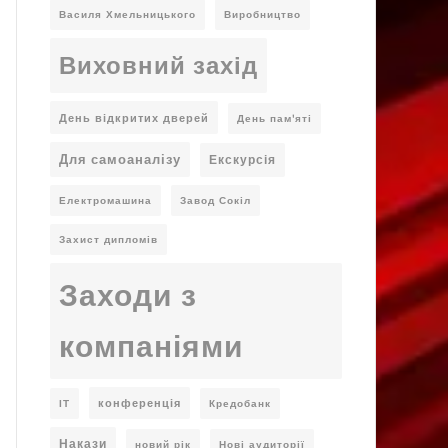
Василя Хмельницького
Виробництво
Виховний захід
День відкритих дверей
День пам'яті
Для самоаналізу
Екскурсія
Електромашина
Завод Сокіл
Захист дипломів
Заходи з
компаніями
конференція
ІТ
Кредобанк
Накази
новий рік
Нові аудиторії