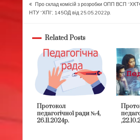
Навігація
Про склад комісій з розробки ОПП ВСП “ХК
НТУ “ХПІ”, 145ОД від 25.05.2022р.
записів
Related Posts
Протокол
Прото
педагогічної ради №4,
педаго
26.11.2024р.
,22.10.