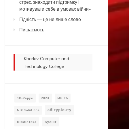
стрес, знаходити підтримку і
мотивувати себе в умовах війни»
Гідність — це не лише слово
Пишаємось
Kharkiv Computer and
Technology College
1С-Рарус
2023
MRIYA
абітурієнту
NIX Solutions
Бібліотека
Булінг