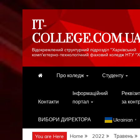
Skip
IT-
to
content
COLLEGE.COM.U
Відокремлений структурний підрозділ "Харківський
комп'ютерно-технологічний фаховий коледж НТУ "Х
Про коледж
Студенту
Інформаційний
Реквізи
Контакти
портал
за конт
ВИБОРИ ДИРЕКТОРА
Ukrainian
▼
Home
2022
Травень
You are Here