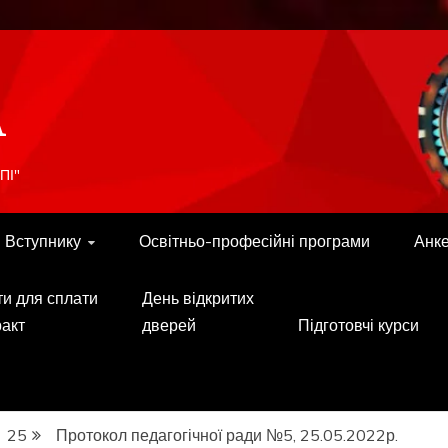
A
ПІ"
Вступнику
Освітньо-професійні програми
Анк
ти для сплати
День відкритих
ракт
дверей
Підготовчі курси
25
Протокол педагогічної ради №5, 25.05.2022р.