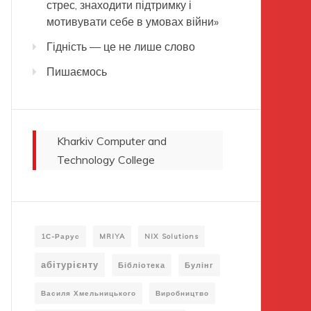
стрес, знаходити підтримку і
мотивувати себе в умовах війни»
Гідність — це не лише слово
Пишаємось
Kharkiv Computer and
Technology College
1С-Рарус
MRIYA
NIX Solutions
абітурієнту
Бібліотека
Булінг
Василя Хмельницького
Виробництво