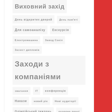
Виховний захід
День відкритих дверей
День пам'яті
Для самоаналізу
Екскурсія
Електромашина
Завод Сокіл
Захист дипломів
Заходи з
компаніями
конференція
змагання
ІТ
Накази
новий рік
Нові аудиторії
Олімпійський тиждень
охорона праці