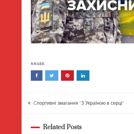
SHARE
Навігація
Cпортивні змагання “З Україною в серці”
записів
Related Posts