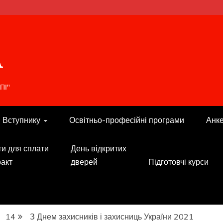
A
ПІ"
Вступнику
Освітньо-професійні програми
Анк
ти для сплати
День відкритих
ракт
дверей
Підготовчі курси
14
З Днем захисників і захисниць України 2021