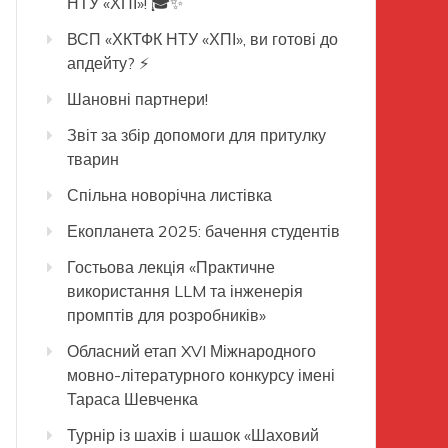
НТУ «ХПІ»! 🎓✨
ВСП «ХКТФК НТУ «ХПІ», ви готові до
апдейту? ⚡️
Шановні партнери!
Звіт за збір допомоги для притулку
тварин
Спільна новорічна листівка
Екопланета 2025: бачення студентів
Гостьова лекція «Практичне
використання LLM та інженерія
промптів для розробників»
Обласний етап XVI Міжнародного
мовно-літературного конкурсу імені
Тараса Шевченка
Турнір із шахів і шашок «Шаховий