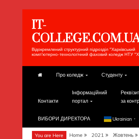
Skip
IT-
to
content
COLLEGE.COM.U
Відокремлений структурний підрозділ "Харківський
комп'ютерно-технологічний фаховий коледж НТУ "Х
Про коледж
Студенту
Інформаційний
Реквізи
Контакти
портал
за конт
ВИБОРИ ДИРЕКТОРА
Ukrainian
▼
Home
2021
Жовтень
You are Here