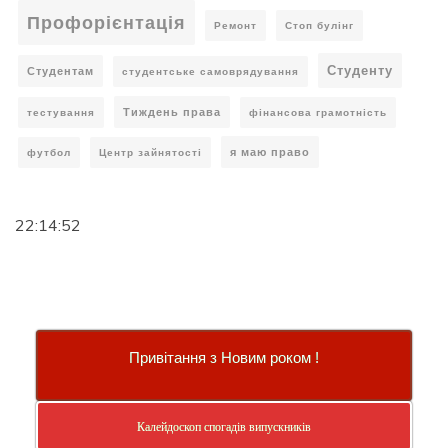
Профорієнтація
Ремонт
Стоп булінг
Студенту
Студентам
студентське самоврядування
Тиждень права
тестування
фінансова грамотність
я маю право
футбол
Центр зайнятості
22:14:53
Привітання з Новим роком !
Калейдоскоп спогадів випускників