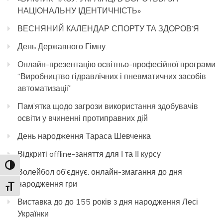
НАЦІОНАЛЬНУ ІДЕНТИЧНІСТЬ»
ВЕСНЯНИЙ КАЛЕНДАР СПОРТУ ТА ЗДОРОВ’Я
День Державного Гімну.
Онлайн-презентацію освітньо-професійної програми
“Виробництво гідравлічних і пневматичних засобів
автоматизації”
Пам’ятка щодо загрози використання здобувачів
освіти у вчиненні протиправних дій
День народження Тараса Шевченка
Відкриті offline-заняття для І та ІІ курсу
Toggle High Contrast
Волейбол об’єднує: онлайн-змагання до дня
народження гри
Toggle Font size
Виставка до до 155 років з дня народження Лесі
Українки