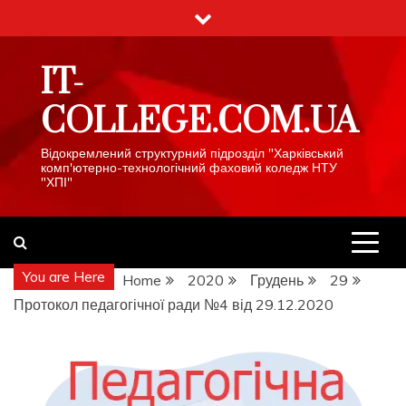
Skip
to
content
IT-
COLLEGE.COM.UA
Відокремлений структурний підрозділ "Харківський
комп'ютерно-технологічний фаховий коледж НТУ
"ХПІ"
You are Here
Home
2020
Грудень
29
Протокол педагогічної ради №4 від 29.12.2020