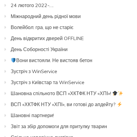
24 лютого 2022-….
Міжнародний день рідної мови
Волейбол: гра, що не старіє
День відкритих дверей OFFLINE
День Соборності України
Вони вистояли. Не вистояв бетон
Зустріч з WinService
Зустріч з Kиївстар та WinService
Шановна спільното ВСП «ХКТФК НТУ «ХПІ»!
ВСП «ХКТФК НТУ «ХПІ», ви готові до апдейту?
Шановні партнери!
Звіт за збір допомоги для притулку тварин