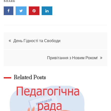
SHARE
Навігація
День Гідності та Свободи
записів
Привітання з Новим Роком!
Related Posts