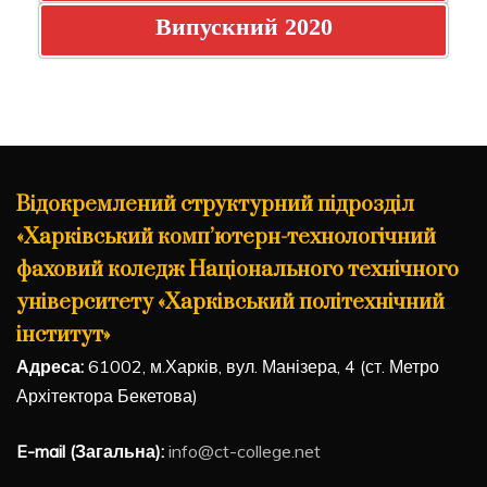
Випускний 2020
Відокремлений структурний підрозділ
«Харківський комп’ютерн-технологічний
фаховий коледж Національного технічного
університету «Харківський політехнічний
інститут»
Адреса:
61002, м.Харків, вул. Манізера, 4 (ст. Метро
Архітектора Бекетова)
E-mail (Загальна):
info@ct-college.net