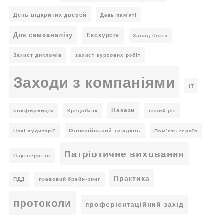
День відкритих дверей
День пам'яті
Для самоаналізу
Екскурсія
Завод Сокіл
Захист дипломів
захист курсових робіт
Заходи з компаніями
ІТ
Накази
конференція
Кредобанк
новий рік
Олімпійський тиждень
Нові аудиторії
Пам’ять героїв
Патріотичне виховання
Партнерство
Практика
ПДД
правовий брейн-ринг
протоколи
профорієнтаційний захід