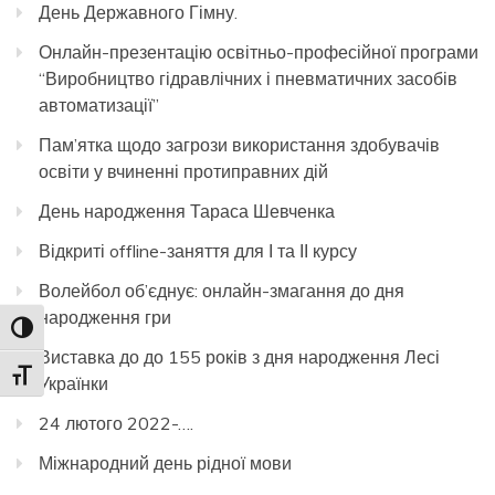
День Державного Гімну.
Онлайн-презентацію освітньо-професійної програми
“Виробництво гідравлічних і пневматичних засобів
автоматизації”
Пам’ятка щодо загрози використання здобувачів
освіти у вчиненні протиправних дій
День народження Тараса Шевченка
Відкриті offline-заняття для І та ІІ курсу
Волейбол об’єднує: онлайн-змагання до дня
народження гри
Toggle High Contrast
Виставка до до 155 років з дня народження Лесі
Toggle Font size
Українки
24 лютого 2022-….
Міжнародний день рідної мови