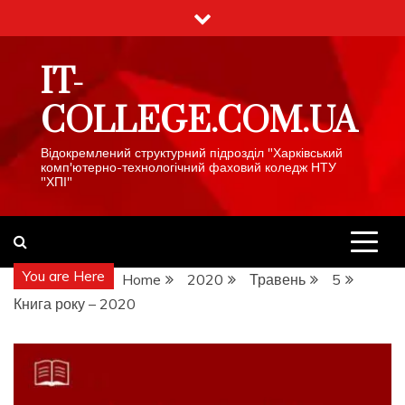
Skip
to
content
IT-
COLLEGE.COM.UA
Відокремлений структурний підрозділ "Харківський
комп'ютерно-технологічний фаховий коледж НТУ
"ХПІ"
You are Here
Home
2020
Травень
5
Книга року – 2020