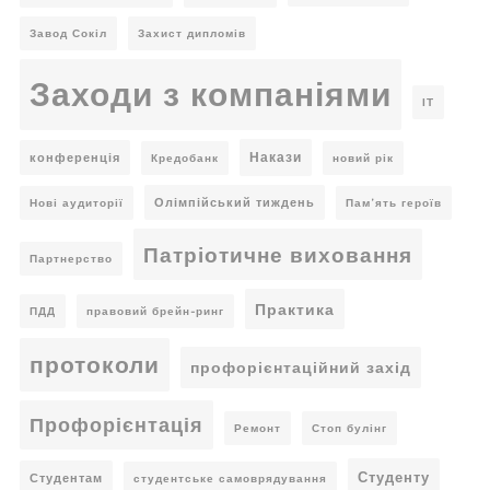
Завод Сокіл
Захист дипломів
Заходи з компаніями
ІТ
Накази
конференція
Кредобанк
новий рік
Олімпійський тиждень
Нові аудиторії
Пам’ять героїв
Патріотичне виховання
Партнерство
Практика
ПДД
правовий брейн-ринг
протоколи
профорієнтаційний захід
Профорієнтація
Ремонт
Стоп булінг
Студенту
Студентам
студентське самоврядування