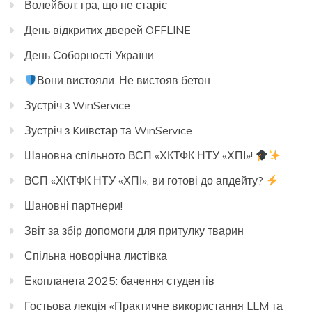
Волейбол: гра, що не старіє
День відкритих дверей OFFLINE
День Соборності України
Вони вистояли. Не вистояв бетон
Зустріч з WinService
Зустріч з Kиївстар та WinService
Шановна спільното ВСП «ХКТФК НТУ «ХПІ»!
ВСП «ХКТФК НТУ «ХПІ», ви готові до апдейту?
Шановні партнери!
Звіт за збір допомоги для притулку тварин
Спільна новорічна листівка
Екопланета 2025: бачення студентів
Гостьова лекція «Практичне використання LLM та