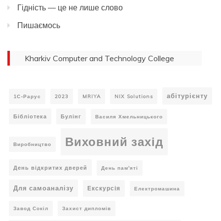
Гідність — це не лише слово
Пишаємось
Kharkiv Computer and Technology College
абітурієнту
1С-Рарус
2023
MRIYA
NIX Solutions
Бібліотека
Булінг
Василя Хмельницького
Виховний захід
Виробництво
День відкритих дверей
День пам'яті
Для самоаналізу
Екскурсія
Електромашина
Завод Сокіл
Захист дипломів