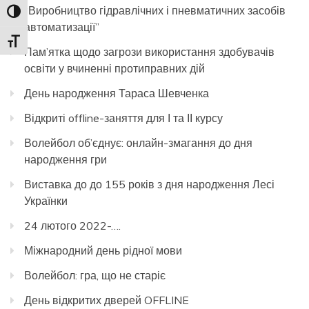
“Виробництво гідравлічних і пневматичних засобів
Toggle High Contrast
автоматизації”
Toggle Font size
Пам’ятка щодо загрози використання здобувачів
освіти у вчиненні протиправних дій
День народження Тараса Шевченка
Відкриті offline-заняття для І та ІІ курсу
Волейбол об’єднує: онлайн-змагання до дня
народження гри
Виставка до до 155 років з дня народження Лесі
Українки
24 лютого 2022-….
Міжнародний день рідної мови
Волейбол: гра, що не старіє
День відкритих дверей OFFLINE