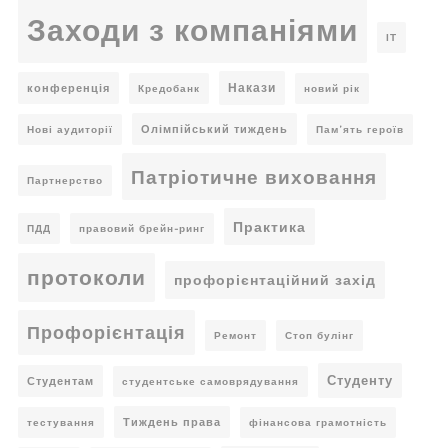
Заходи з компаніями
ІТ
Накази
конференція
Кредобанк
новий рік
Олімпійський тиждень
Нові аудиторії
Пам’ять героїв
Патріотичне виховання
Партнерство
Практика
ПДД
правовий брейн-ринг
протоколи
профорієнтаційний захід
Профорієнтація
Ремонт
Стоп булінг
Студенту
Студентам
студентське самоврядування
Тиждень права
тестування
фінансова грамотність