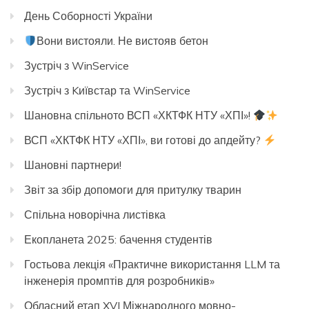
День Соборності України
Вони вистояли. Не вистояв бетон
Зустріч з WinService
Зустріч з Kиївстар та WinService
Шановна спільното ВСП «ХКТФК НТУ «ХПІ»!
ВСП «ХКТФК НТУ «ХПІ», ви готові до апдейту?
Шановні партнери!
Звіт за збір допомоги для притулку тварин
Спільна новорічна листівка
Екопланета 2025: бачення студентів
Гостьова лекція «Практичне використання LLM та
інженерія промптів для розробників»
Обласний етап XVI Міжнародного мовно-