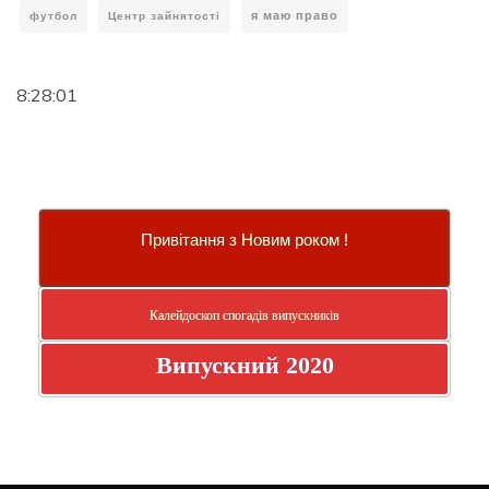
я маю право
футбол
Центр зайнятості
8:28:01
Привітання з Новим роком !
Калейдоскоп спогадів випускників
Випускний 2020