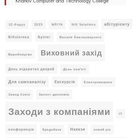
Kharkiv Computer and Technology College
абітурієнту
1С-Рарус
2023
MRIYA
NIX Solutions
Бібліотека
Булінг
Василя Хмельницького
Виховний захід
Виробництво
День відкритих дверей
День пам'яті
Для самоаналізу
Екскурсія
Електромашина
Завод Сокіл
Захист дипломів
Заходи з компаніями
ІТ
Накази
конференція
Кредобанк
новий рік