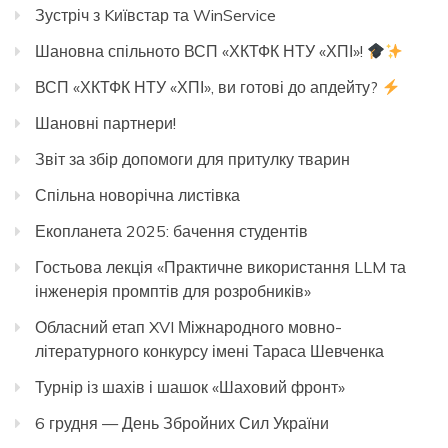
Зустріч з Kиївстар та WinService
Шановна спільното ВСП «ХКТФК НТУ «ХПІ»!
ВСП «ХКТФК НТУ «ХПІ», ви готові до апдейту?
Шановні партнери!
Звіт за збір допомоги для притулку тварин
Спільна новорічна листівка
Екопланета 2025: бачення студентів
Гостьова лекція «Практичне використання LLM та
інженерія промптів для розробників»
Обласний етап XVI Міжнародного мовно-
літературного конкурсу імені Тараса Шевченка
Турнір із шахів і шашок «Шаховий фронт»
6 грудня — День Збройних Сил України