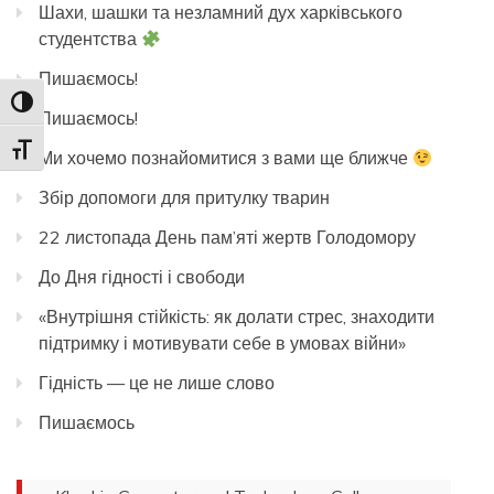
Шахи, шашки та незламний дух харківського
студентства
Пишаємось!
Toggle High Contrast
Пишаємось!
Toggle Font size
Ми хочемо познайомитися з вами ще ближче
Збір допомоги для притулку тварин
22 листопада День пам’яті жертв Голодомору
До Дня гідності і свободи
«Внутрішня стійкість: як долати стрес, знаходити
підтримку і мотивувати себе в умовах війни»
Гідність — це не лише слово
Пишаємось