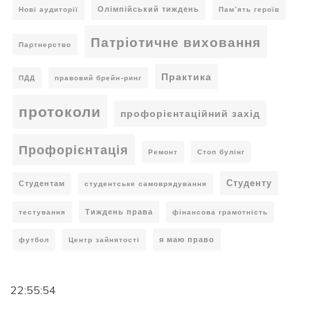
Олімпійський тиждень
Нові аудиторії
Пам’ять героїв
Патріотичне виховання
Партнерство
Практика
ПДД
правовий брейн-ринг
протоколи
профорієнтаційний захід
Профорієнтація
Ремонт
Стоп булінг
Студенту
Студентам
студентське самоврядування
Тиждень права
тестування
фінансова грамотність
я маю право
футбол
Центр зайнятості
22:55:55