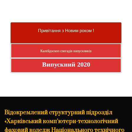
Привітання з Новим роком !
Калейдоскоп спогадів випускників
Випускний 2020
Відокремлений структурний підрозділ
«Харківський комп’ютерн-технологічний
фаховий коледж Національного технічного