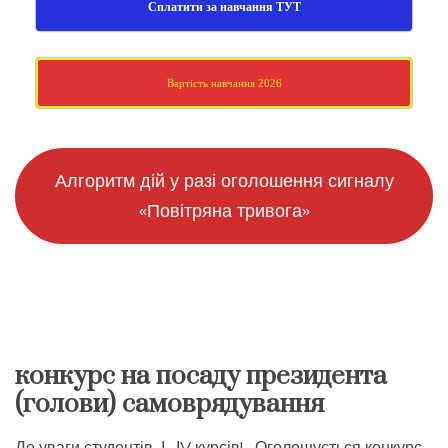
Сплатити за навчання ТУТ
Вартість навчання 2026
Алгоритм дій у разі оголошення сигналу
«Повітряна тривога»
конкурс на посаду президента
(голови) самоврядування
До уваги студентів І- ІV курсів! Оголошується конкурс