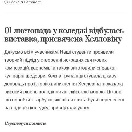
on
Leave a Comment
17
листопада
–
Міжнародний
01 листопада у коледжі відбулась
день
виставка, присвячена Хелловіну
студентів
Дякуємо всім учасникам! Наші студенти проявили
творчий підхід у створенні яскравих святкових
композицій, костюмів, а також виготовили справжні
кулінарні шедеври. Кожна група підготувала цікаву
доповідь про історію виникнення Хелловіна, показала
високий рівень володіння англійською мовою. Цікаво,
що поробки з гарбузів, які після свята були перенесені
на подвір’я коледжу, привертали увагу
Переглянути повністю