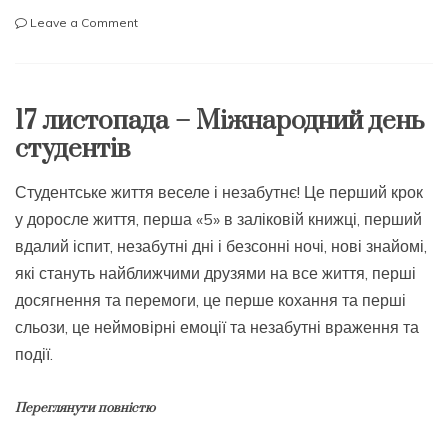
on
Leave a Comment
ДЕНЬ
ВІДКРИТИХ
ДВЕРЕЙ
–
17 листопада – Міжнародний день
ГРУДЕНЬ
студентів
2016
РОКУ
Студентське життя веселе і незабутнє! Це перший крок
у доросле життя, перша «5» в заліковій книжці, перший
вдалий іспит, незабутні дні і безсонні ночі, нові знайомі,
які стануть найближчими друзями на все життя, перші
досягнення та перемоги, це перше кохання та перші
сльози, це неймовірні емоції та незабутні враження та
події.
Переглянути повністю