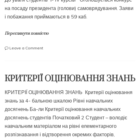
на посаду президента (голови) самоврядування. Заяви
і побажання приймаються в 59 каб.
Переглянути повністю
on
Leave a Comment
конкурс
на
посаду
президента
КРИТЕРІЇ ОЦІНЮВАННЯ ЗНАНЬ
(голови)
самоврядування
КРИТЕРІЇ ОЦІНЮВАННЯ ЗНАНЬ Критерії оцінювання
знань за 4- бальною шкалою Рівні навчальних
досягнень Ба-ли Критерії оцінювання навчальних
досягнень студентів Початковий 2 Студент – володіє
навчальним матеріалом на рівні елементарного
розпізнавання і відтворення окремих факторів,