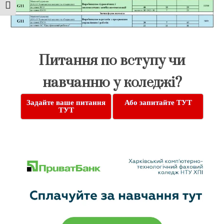
Toggle Font size
Питання по вступу чи
навчанню у коледжі?
Задайте ваше питання
Або запитайте ТУТ
ТУТ