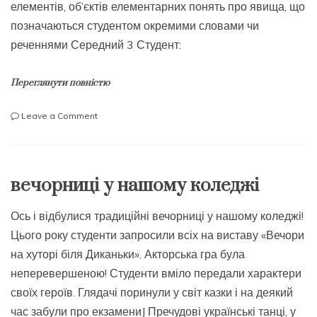
елементів, об’єктів елементарних понять про явища, що
позначаються студентом окремими словами чи
реченнями Середний 3 Студент:
Переглянути повністю
on
Leave a Comment
КРИТЕРІЇ
ОЦІНЮВАННЯ
ЗНАНЬ
вечорниці у нашому коледжі
Ось і відбулися традиційні вечорниці у нашому коледжі!
Цього року студенти запросили всіх на виставу «Вечори
на хуторі біля Диканьки». Акторська гра була
неперевершеною! Студенти вміло передали характери
своїх героїв. Глядачі поринули у світ казки і на деякий
час забули про екзамениJ Пречудові українські танці, у