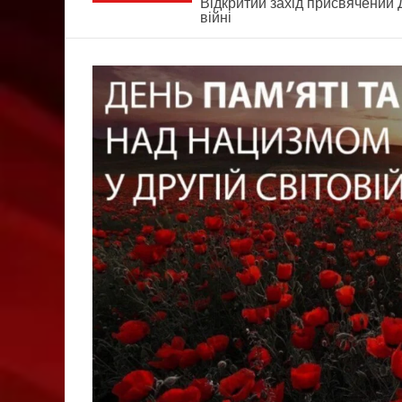
Відкритий захід присвячений 
війні