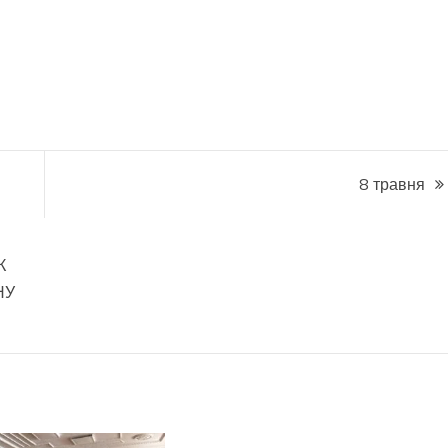
8 травня
К
НУ