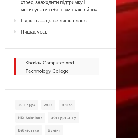
стрес, знаходити підтримку і
мотивувати себе в умовах війни»
Гідність — це не лише слово
Пишаємось
Kharkiv Computer and
Technology College
1С-Рарус
2023
MRIYA
абітурієнту
NIX Solutions
Бібліотека
Булінг