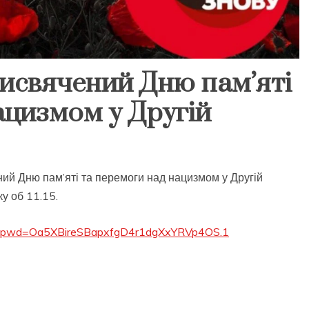
рисвячений Дню пам’яті
ацизмом у Другій
ий Дню пам’яті та перемоги над нацизмом у Другій
ку об 11.15.
968?pwd=Oa5XBireSBapxfgD4r1dgXxYRVp4OS.1