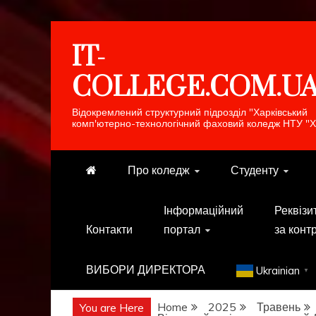
Skip
IT-
to
content
COLLEGE.COM.U
Відокремлений структурний підрозділ "Харківський
комп'ютерно-технологічний фаховий коледж НТУ "Х
Про коледж
Студенту
Інформаційний
Реквізи
Контакти
портал
за конт
ВИБОРИ ДИРЕКТОРА
Ukrainian
▼
Home
2025
Травень
You are Here