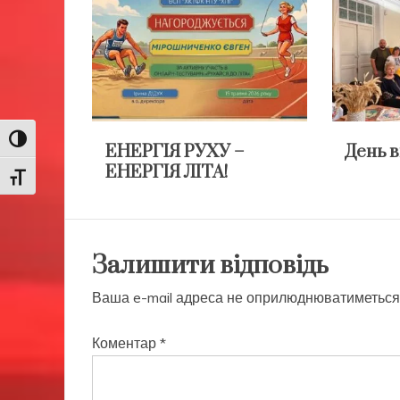
Toggle High Contrast
ЕНЕРГІЯ РУХУ –
День 
ЕНЕРГІЯ ЛІТА!
Toggle Font size
Залишити відповідь
Ваша e-mail адреса не оприлюднюватиметься
Коментар
*