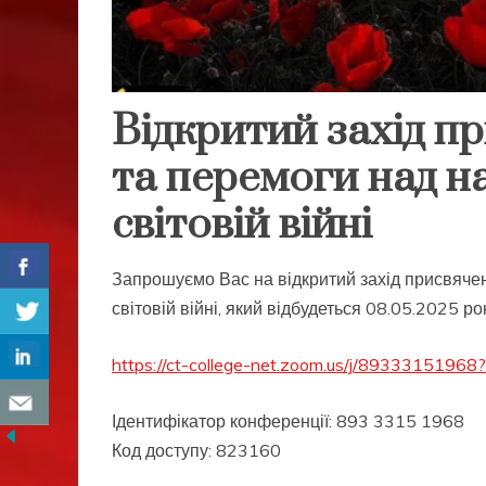
Відкритий захід п
та перемоги над н
світовій війні
Запрошуємо Вас на відкритий захід присвячен
світовій війні, який відбудеться 08.05.2025 ро
https://ct-college-net.zoom.us/j/89333151
Ідентифікатор конференції: 893 3315 1968
Код доступу: 823160