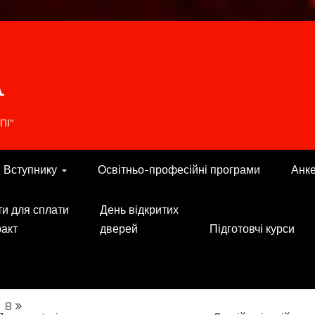
A
ПІ"
Вступнику
Освітньо-професійні програми
Анк
ти для сплати
День відкритих
ракт
дверей
Підготовчі курси
8