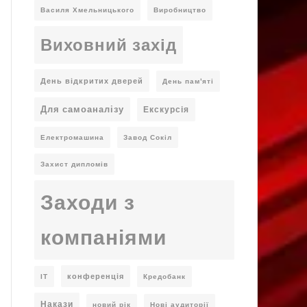
Василя Хмельницького
Виробництво
Виховний захід
День відкритих дверей
День пам'яті
Для самоаналізу
Екскурсія
Електромашина
Завод Сокіл
Захист дипломів
Заходи з
компаніями
конференція
ІТ
Кредобанк
Накази
новий рік
Нові аудиторії