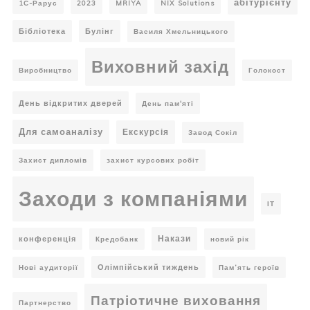
абітурієнту
1С-Рарус
2023
MRIYA
NIX Solutions
Бібліотека
Булінг
Василя Хмельницького
Виховний захід
Виробництво
Голокост
День відкритих дверей
День пам'яті
Для самоаналізу
Екскурсія
Завод Сокіл
Захист дипломів
захист курсових робіт
Заходи з компаніями
ІТ
Накази
конференція
Кредобанк
новий рік
Олімпійський тиждень
Нові аудиторії
Пам’ять героїв
Патріотичне виховання
Партнерство