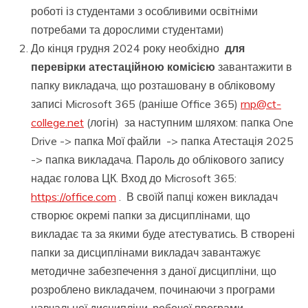
роботі із студентами з особливими освітніми
потребами та дорослими студентами)
До кінця грудня 2024 року необхідно
для
перевірки атестаційною комісією
завантажити в
папку викладача, що розташовану в обліковому
записі Microsoft 365 (раніше Office 365)
rnp@ct-
college.net
(логін) за наступним шляхом: папка One
Drive -> папка Мої файли -> папка Атестація 2025
-> папка викладача. Пароль до облікового запису
надає голова ЦК. Вход до Microsoft 365:
https://office.com
. В своїй папці кожен викладач
створює окремі папки за дисциплінами, що
викладає та за якими буде атестуватись. В створені
папки за дисциплінами викладач завантажує
методичне забезпечення з даної дисципліни, що
розроблено викладачем, починаючи з програми