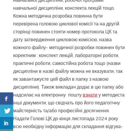
навчальної дисципліни, робочої програми
навчальної дисципліни, конспекта лекцій тощо.
Кожна методична розробка повинна бути
перевірена головою циклової комісії та на другій
сторінці повинен стояти номер протокола ЦК та
дату затвердження цикловою комісією, назва
кожного файлу- методичної розробки повинен бути
коректним : конспект лекцій, лабораторні роботи,
практичні роботи, самостійна робота тощо (назви
дисципліни в назві файлу можна не вказувати, так
як завантажуєте цей файл в папку з назвою
дисципліни). Також викладач додає в цю папку або
надсилає на електронну пошту
взнати
у методиста
інші документи, що свідчать про його педагогічну
майстерність та/або професійні досягнення.
Надати Голові ЦК до кінця листопада 2024 року
всю необхідну інформацію для складання відгука-