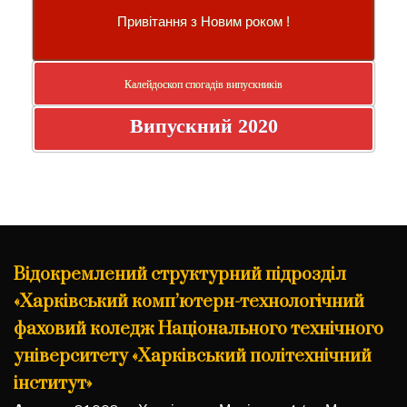
Привітання з Новим роком !
Калейдоскоп спогадів випускників
Випускний 2020
Відокремлений структурний підрозділ
«Харківський комп’ютерн-технологічний
фаховий коледж Національного технічного
університету «Харківський політехнічний
інститут»