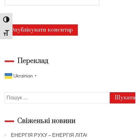
Toggle High Contrast
Toggle Font size
Переклад
Ukrainian
▼
Пошук:
Свіженькі новини
ЕНЕРГІЯ РУХУ – ЕНЕРГІЯ ЛІТА!