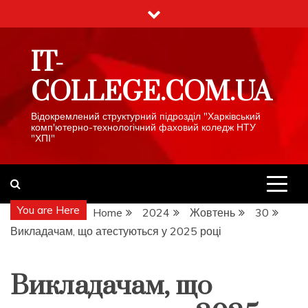
Skip
to
content
IT-
COLLEGE.COM.UA
Відокремлений структурний підрозділ "Харківський
комп'ютерно-технологічний фаховий коледж НТУ
"ХПІ"
You are Here
Home
2024
Жовтень
30
Викладачам, що атестуються у 2025 році
Викладачам, що