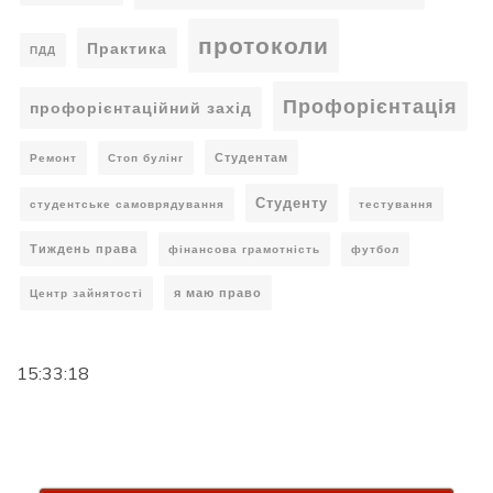
протоколи
Практика
ПДД
Профорієнтація
профорієнтаційний захід
Студентам
Ремонт
Стоп булінг
Студенту
студентське самоврядування
тестування
Тиждень права
фінансова грамотність
футбол
я маю право
Центр зайнятості
15:33:19