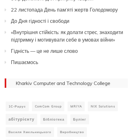
22 листопада День пам’яті жертв Голодомору
До Дня гідності і свободи
«Внутрішня стійкість: як долати стрес, знаходити
підтримку і мотивувати себе в умовах війни»
Гідність — це не лише слово
Пишаємось
Kharkiv Computer and Technology College
1С-Рарус
ComCom Group
MRIYA
NIX Solutions
абітурієнту
Бібліотека
Булінг
Василя Хмельницького
Виробництво