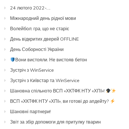
24 лютого 2022-….
Міжнародний день рідної мови
Волейбол: гра, що не старіє
День відкритих дверей OFFLINE
День Соборності України
Вони вистояли. Не вистояв бетон
Зустріч з WinService
Зустріч з Kиївстар та WinService
Шановна спільното ВСП «ХКТФК НТУ «ХПІ»!
ВСП «ХКТФК НТУ «ХПІ», ви готові до апдейту?
Шановні партнери!
Звіт за збір допомоги для притулку тварин