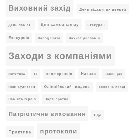
Виховний захід
День відкритих дверей
Для самоаналізу
День пам'яті
Екскурсії
Екскурсія
Завод Сокіл
Захист дипломів
Заходи з компаніями
Накази
конференція
Интетикс
ІТ
новий рік
Олімпійський тиждень
Нові аудиторії
охорона праці
Пам’ять героїв
Партнерство
Патріотичне виховання
ПДД
протоколи
Практика