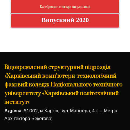
Калейдоскоп спогадів випускників
Випускний 2020
Відокремлений структурний підрозділ
«Харківський комп’ютерн-технологічний
фаховий коледж Національного технічного
університету «Харківський політехнічний
інститут»
Адреса:
61002, м.Харків, вул. Манізера, 4 (ст. Метро
Архітектора Бекетова)