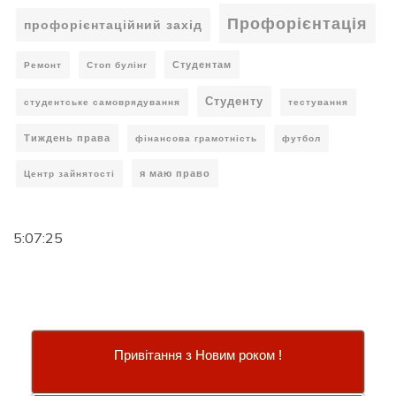
Профорієнтація
профорієнтаційний захід
Студентам
Ремонт
Стоп булінг
Студенту
студентське самоврядування
тестування
Тиждень права
фінансова грамотність
футбол
я маю право
Центр зайнятості
5:07:27
Привітання з Новим роком !