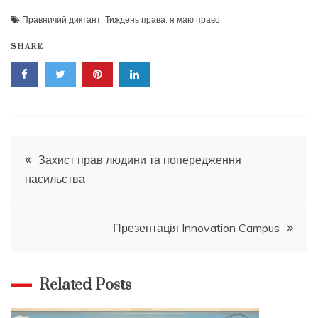
Правничий диктант
,
Тиждень права
,
я маю право
SHARE
Навігація
Захист прав людини та попередження
насильства
записів
Презентація Innovation Campus
Related Posts