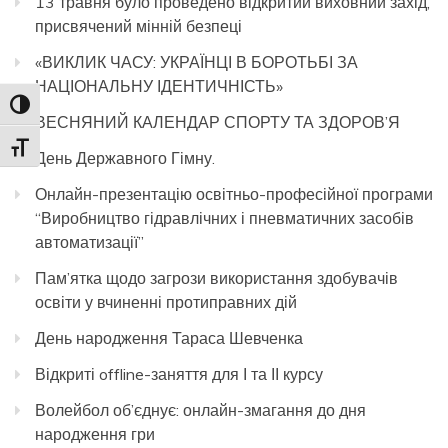
13 травня було проведено відкритий виховний захід,
присвячений мінній безпеці
«ВИКЛИК ЧАСУ: УКРАЇНЦІ В БОРОТЬБІ ЗА
НАЦІОНАЛЬНУ ІДЕНТИЧНІСТЬ»
Toggle High Contrast
ВЕСНЯНИЙ КАЛЕНДАР СПОРТУ ТА ЗДОРОВ’Я
Toggle Font size
День Державного Гімну.
Онлайн-презентацію освітньо-професійної програми
“Виробництво гідравлічних і пневматичних засобів
автоматизації”
Пам’ятка щодо загрози використання здобувачів
освіти у вчиненні протиправних дій
День народження Тараса Шевченка
Відкриті offline-заняття для І та ІІ курсу
Волейбол об’єднує: онлайн-змагання до дня
народження гри