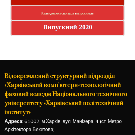
Калейдоскоп спогадів випускників
Випускний 2020
Відокремлений структурний підрозділ
«Харківський комп’ютерн-технологічний
фаховий коледж Національного технічного
університету «Харківський політехнічний
інститут»
Адреса:
61002, м.Харків, вул. Манізера, 4 (ст. Метро
Архітектора Бекетова)