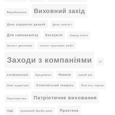
Виховний захід
Виробництво
День відкритих дверей
День пам'яті
Для самоаналізу
Екскурсія
Завод Сокіл
Захист дипломів
захист курсових робіт
Заходи з компаніями
ІТ
Накази
конференція
Кредобанк
новий рік
Олімпійський тиждень
Нові аудиторії
Пам’ять героїв
Патріотичне виховання
Партнерство
Практика
ПДД
правовий брейн-ринг