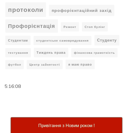
протоколи
профорієнтаційний захід
Профорієнтація
Ремонт
Стоп булінг
Студенту
Студентам
студентське самоврядування
Тиждень права
тестування
фінансова грамотність
я маю право
футбол
Центр зайнятості
5:16:09
Привітання з Новим роком !