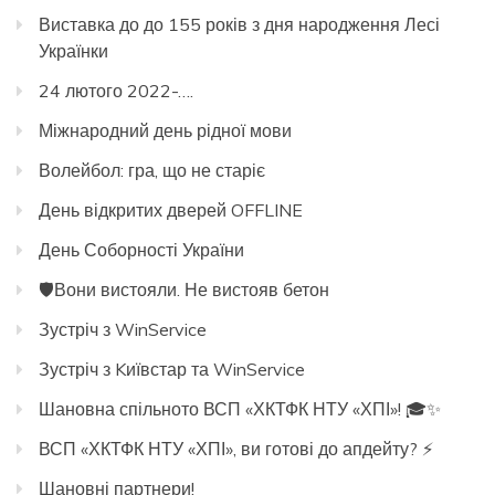
Виставка до до 155 років з дня народження Лесі
Українки
24 лютого 2022-….
Міжнародний день рідної мови
Волейбол: гра, що не старіє
День відкритих дверей OFFLINE
День Соборності України
🛡️Вони вистояли. Не вистояв бетон
Зустріч з WinService
Зустріч з Kиївстар та WinService
Шановна спільното ВСП «ХКТФК НТУ «ХПІ»! 🎓✨
ВСП «ХКТФК НТУ «ХПІ», ви готові до апдейту? ⚡️
Шановні партнери!