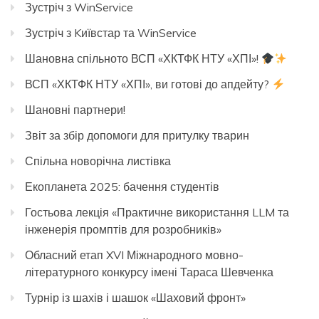
Зустріч з WinService
Зустріч з Kиївстар та WinService
Шановна спільното ВСП «ХКТФК НТУ «ХПІ»!
ВСП «ХКТФК НТУ «ХПІ», ви готові до апдейту?
Шановні партнери!
Звіт за збір допомоги для притулку тварин
Спільна новорічна листівка
Екопланета 2025: бачення студентів
Гостьова лекція «Практичне використання LLM та
інженерія промптів для розробників»
Обласний етап XVI Міжнародного мовно-
літературного конкурсу імені Тараса Шевченка
Турнір із шахів і шашок «Шаховий фронт»