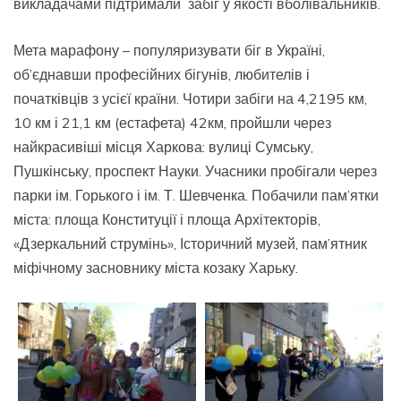
викладачами підтримали забіг у якості вболівальників.
Мета марафону – популяризувати біг в Україні,
об’єднавши професійних бігунів, любителів і
початківців з усієї країни. Чотири забіги на 4,2195 км,
10 км і 21,1 км (естафета) 42км, пройшли через
найкрасивіші місця Харкова: вулиці Сумську,
Пушкінську, проспект Науки. Учасники пробігали через
парки ім. Горького і ім. Т. Шевченка. Побачили пам’ятки
міста: площа Конституції і площа Архітекторів,
«Дзеркальний струмінь», Історичний музей, пам’ятник
міфічному засновнику міста козаку Харьку.