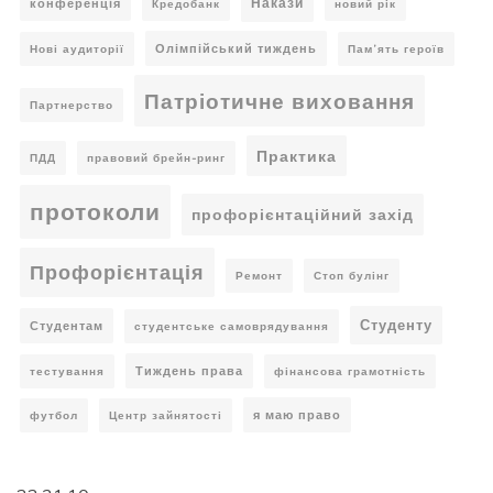
Накази
конференція
Кредобанк
новий рік
Олімпійський тиждень
Нові аудиторії
Пам’ять героїв
Патріотичне виховання
Партнерство
Практика
ПДД
правовий брейн-ринг
протоколи
профорієнтаційний захід
Профорієнтація
Ремонт
Стоп булінг
Студенту
Студентам
студентське самоврядування
Тиждень права
тестування
фінансова грамотність
я маю право
футбол
Центр зайнятості