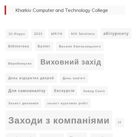
Kharkiv Computer and Technology College
абітурієнту
1С-Рарус
2023
MRIYA
NIX Solutions
Бібліотека
Булінг
Василя Хмельницького
Виховний захід
Виробництво
День відкритих дверей
День пам'яті
Для самоаналізу
Екскурсія
Завод Сокіл
Захист дипломів
захист курсових робіт
Заходи з компаніями
ІТ