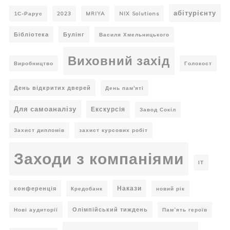
абітурієнту
1С-Рарус
2023
MRIYA
NIX Solutions
Бібліотека
Булінг
Василя Хмельницького
Виховний захід
Виробництво
Голокост
День відкритих дверей
День пам'яті
Для самоаналізу
Екскурсія
Завод Сокіл
Захист дипломів
захист курсових робіт
Заходи з компаніями
ІТ
Накази
конференція
Кредобанк
новий рік
Олімпійський тиждень
Нові аудиторії
Пам’ять героїв