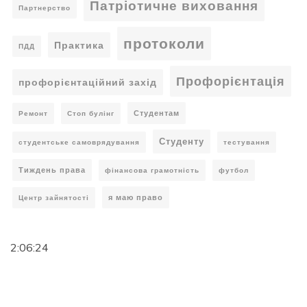
Патріотичне виховання
Партнерство
протоколи
Практика
ПДД
Профорієнтація
профорієнтаційний захід
Студентам
Ремонт
Стоп булінг
Студенту
студентське самоврядування
тестування
Тиждень права
фінансова грамотність
футбол
я маю право
Центр зайнятості
2:06:25