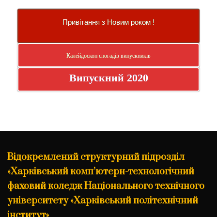
Привітання з Новим роком !
Калейдоскоп спогадів випускників
Випускний 2020
Відокремлений структурний підрозділ
«Харківський комп’ютерн-технологічний
фаховий коледж Національного технічного
університету «Харківський політехнічний
інститут»