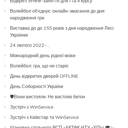
Відкриті offline-заняття для І та ІІ курсу
Волейбол об’єднує: онлайн-змагання до дня
народження гри
Виставка до до 155 років з дня народження Лесі
Українки
24 лютого 2022-….
Міжнародний день рідної мови
Волейбол: гра, що не старіє
День відкритих дверей OFFLINE
День Соборності України
🛡️Вони вистояли. Не вистояв бетон
Зустріч з WinService
Зустріч з Kиївстар та WinService
Шановна спільното ВСП «ХКТФК НТУ «ХПІ»! 🎓✨