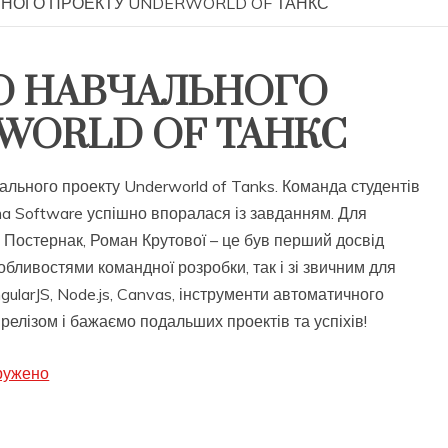
ЬНОГО ПРОЕКТУ UNDERWORLD OF ТАНКС
ГО НАВЧАЛЬНОГО
WORLD OF ТАНКС
ального проекту Underworld of Tanks. Команда студентів
ma Software успішно впоралася із завданням. Для
 Постернак, Роман Крутової – це був перший досвід
обливостями командної розробки, так і зі звичним для
gularJS, Node.js, Canvas, інструменти автоматичного
 релізом і бажаємо подальших проектів та успіхів!