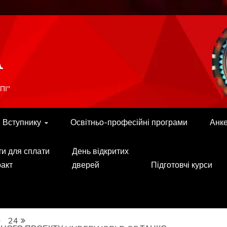
A
ПІ"
Вступнику
Освітньо-професійні програми
Анк
ти для сплати
День відкритих
ракт
дверей
Підготовчі курси
24