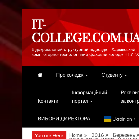
Skip
IT-
to
content
COLLEGE.COM.U
Відокремлений структурний підрозділ "Харківський
комп'ютерно-технологічний фаховий коледж НТУ "Х
Про коледж
Студенту
Інформаційний
Реквізи
Контакти
портал
за конт
ВИБОРИ ДИРЕКТОРА
Ukrainian
▼
Home
2016
Березень
You are Here