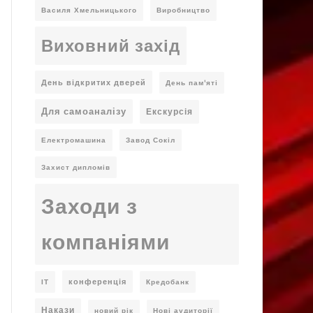
Василя Хмельницького
Виробництво
Виховний захід
День відкритих дверей
День пам'яті
Для самоаналізу
Екскурсія
Електромашина
Завод Сокіл
Захист дипломів
Заходи з
компаніями
конференція
ІТ
Кредобанк
Накази
новий рік
Нові аудиторії