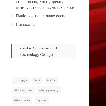
стрес, знаходити підтримку і
мотивувати себе в умовах війни»
Гідність — це не лише слово
Пишаємось
Kharkiv Computer and
Technology College
1С-Рарус
2023
MRIYA
абітурієнту
NIX Solutions
Бібліотека
Булінг