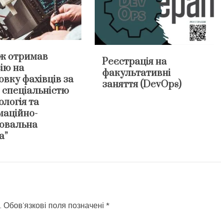
ж отримав
Реєстрація на
ію на
факультативні
овку фахівців за
заняття (DevOps)
 спеціальністю
логія та
маційно-
ювальна
а”
.
Обов’язкові поля позначені
*