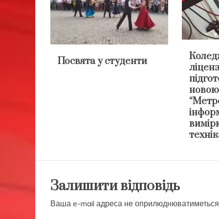
Колед
Посвята у студенти
ліценз
підгот
новою
“Метро
інфор
вимір
технік
Залишити відповідь
Ваша e-mail адреса не оприлюднюватиметься