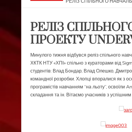
РЕЛІЗ СПІЛЬНОГО НАВЧАЛ
РЕЛІЗ СПІЛЬНО
ПРОЕКТУ UNDER
Минулого тижня відбувся реліз спільного навч
ХКТК НТУ «ХПІ» спільно з кураторами від Sig
студентів: Влад Бондар, Влад Олешко, Дмитро
командної розробки. Хлопці впоралися як з ос
програмістів навчанням “на льоту”, освоїли An
складання та ін. Вітаємо учасників з успішним