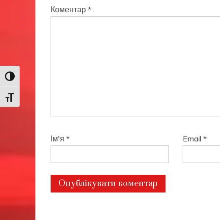
Коментар
*
Toggle High Contrast
Toggle Font size
Ім'я
*
Email
*