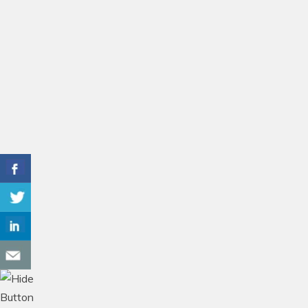
навчання спеціальностей
технічного профілю (131 ТО
,133 ЗА та ВВ, 141 ПТ).
Учасників відзначено
сертифікатами.
Переглянути повністю
ЗА
,
конференція
,
Практика
,
Профорієнтація
,
ПТ
,
ТО