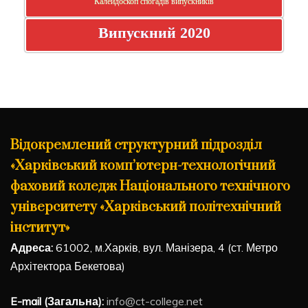
Калейдоскоп спогадів випускників
Випускний 2020
Відокремлений структурний підрозділ
«Харківський комп’ютерн-технологічний
фаховий коледж Національного технічного
університету «Харківський політехнічний
інститут»
Адреса:
61002, м.Харків, вул. Манізера, 4 (ст. Метро
Архітектора Бекетова)
E-mail (Загальна):
info@ct-college.net