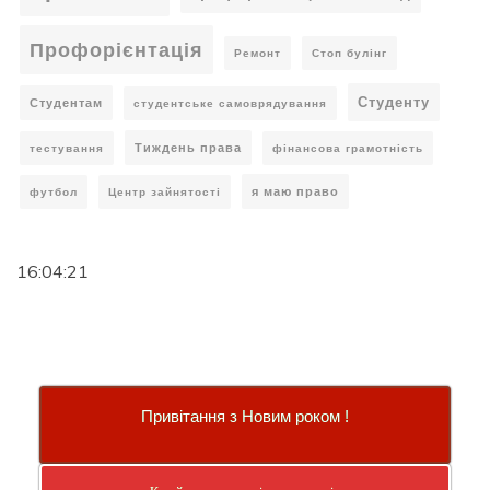
Профорієнтація
Ремонт
Стоп булінг
Студенту
Студентам
студентське самоврядування
Тиждень права
тестування
фінансова грамотність
я маю право
футбол
Центр зайнятості
16:04:22
Привітання з Новим роком !