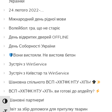
Українки
24 лютого 2022-….
Міжнародний день рідної мови
Волейбол: гра, що не старіє
День відкритих дверей OFFLINE
День Соборності України
Вони вистояли. Не вистояв бетон
Зустріч з WinService
Зустріч з Kиївстар та WinService
Шановна спільното ВСП «ХКТФК НТУ «ХПІ»!
ВСП «ХКТФК НТУ «ХПІ», ви готові до апдейту?
Шановні партнери!
Toggle High Contrast
Звіт за збір допомоги для притулку тварин