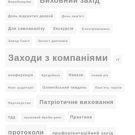
Виховний захід
Виробництво
День відкритих дверей
День пам'яті
Для самоаналізу
Екскурсія
Електромашина
Завод Сокіл
Захист дипломів
Заходи з компаніями
ІТ
Накази
конференція
Кредобанк
новий рік
Олімпійський тиждень
Нові аудиторії
Пам’ять героїв
Патріотичне виховання
Партнерство
Практика
ПДД
правовий брейн-ринг
протоколи
профорієнтаційний захід