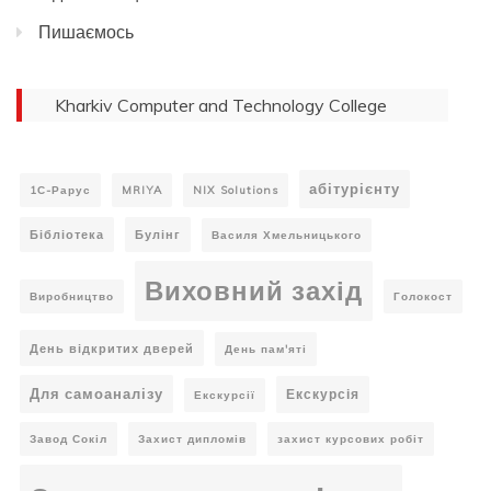
Пишаємось
Kharkiv Computer and Technology College
абітурієнту
1С-Рарус
MRIYA
NIX Solutions
Бібліотека
Булінг
Василя Хмельницького
Виховний захід
Виробництво
Голокост
День відкритих дверей
День пам'яті
Для самоаналізу
Екскурсія
Екскурсії
Завод Сокіл
Захист дипломів
захист курсових робіт