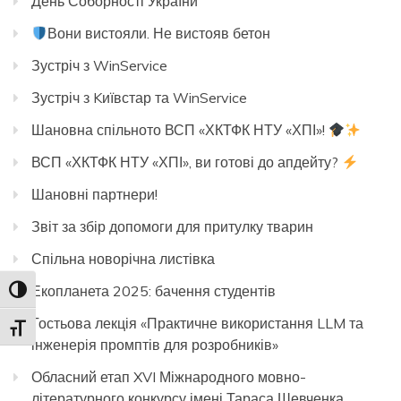
День Соборності України
Вони вистояли. Не вистояв бетон
Зустріч з WinService
Зустріч з Kиївстар та WinService
Шановна спільното ВСП «ХКТФК НТУ «ХПІ»!
ВСП «ХКТФК НТУ «ХПІ», ви готові до апдейту?
Шановні партнери!
Звіт за збір допомоги для притулку тварин
Спільна новорічна листівка
Екопланета 2025: бачення студентів
Toggle High Contrast
Гостьова лекція «Практичне використання LLM та
Toggle Font size
інженерія промптів для розробників»
Обласний етап XVI Міжнародного мовно-
літературного конкурсу імені Тараса Шевченка