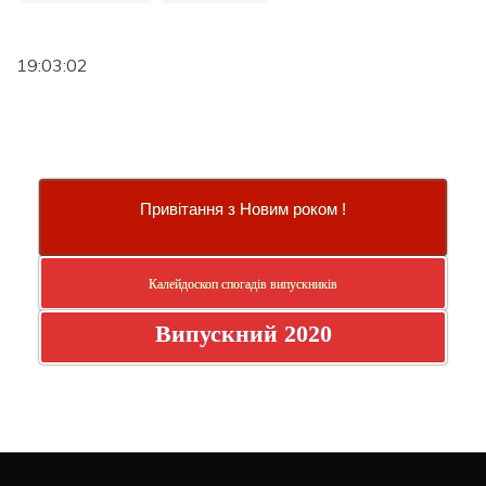
19:03:02
Привітання з Новим роком !
Калейдоскоп спогадів випускників
Випускний 2020