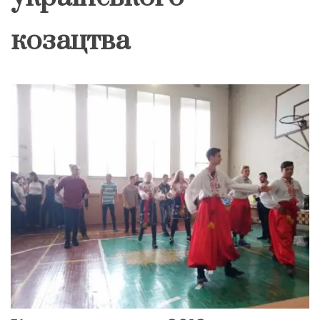
козацтва