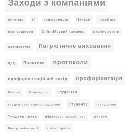
Заходи з компаніями
Накази
конференція
Интетикс
ІТ
новий рік
Олімпійський тиждень
Нові аудиторії
Пам’ять героїв
Патріотичне виховання
Партнерство
протоколи
Практика
ПДД
Профорієнтація
профорієнтаційний захід
Студентам
Ремонт
Стоп булінг
Студенту
студентське самоврядування
тестування
Тиждень права
фінансова грамотність
футбол
я маю право
Центр зайнятості