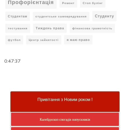
Профорієнтація
Ремонт
Стоп булінг
Студенту
Студентам
студентське самоврядування
Тиждень права
тестування
фінансова грамотність
я маю право
футбол
Центр зайнятості
0:47:38
Привітання з Новим роком !
Калейдоскоп спогадів випускників