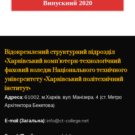
Випускний 2020
Відокремлений структурний підрозділ
«Харківський комп’ютерн-технологічний
фаховий коледж Національного технічного
університету «Харківський політехнічний
інститут»
Адреса:
61002, м.Харків, вул. Манізера, 4 (ст. Метро
Архітектора Бекетова)
E-mail (Загальна):
info@ct-college.net