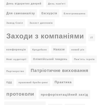
День відкритих дверей
День пам'яті
Для самоаналізу
Екскурсія
Електромашина
Завод Сокіл
Захист дипломів
Заходи з компаніями
ІТ
Накази
конференція
Кредобанк
новий рік
Олімпійський тиждень
Нові аудиторії
Пам’ять героїв
Патріотичне виховання
Партнерство
Практика
ПДД
правовий брейн-ринг
протоколи
профорієнтаційний захід