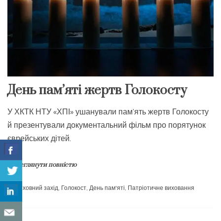
День пам’яті жертв Голокосту
У ХКТК НТУ «ХПІ» ушанували пам’ять жертв Голокосту
й презентували документальний фільм про порятунок
єврейських дітей.
Переглянути повністю
Виховний захід
,
Голокост
,
День пам'яті
,
Патріотичне виховання