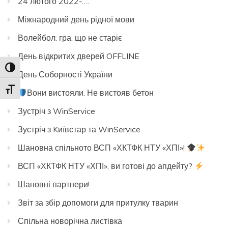
24 лютого 2022-….
Міжнародний день рідної мови
Волейбол: гра, що не старіє
День відкритих дверей OFFLINE
Toggle High Contrast
День Соборності України
Toggle Font size
Вони вистояли. Не вистояв бетон
Зустріч з WinService
Зустріч з Kиївстар та WinService
Шановна спільното ВСП «ХКТФК НТУ «ХПІ»!
ВСП «ХКТФК НТУ «ХПІ», ви готові до апдейту?
Шановні партнери!
Звіт за збір допомоги для притулку тварин
Спільна новорічна листівка