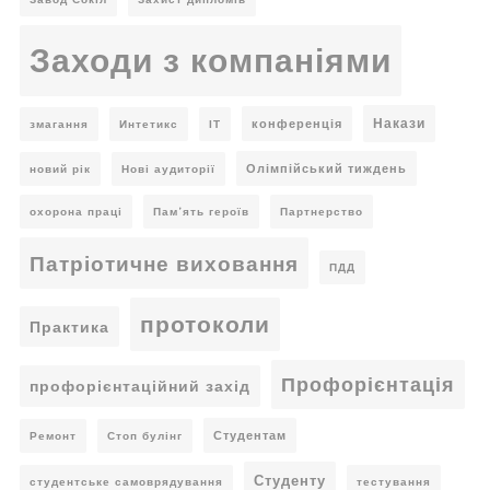
Заходи з компаніями
Накази
конференція
змагання
Интетикс
ІТ
Олімпійський тиждень
новий рік
Нові аудиторії
охорона праці
Пам’ять героїв
Партнерство
Патріотичне виховання
ПДД
протоколи
Практика
Профорієнтація
профорієнтаційний захід
Студентам
Ремонт
Стоп булінг
Студенту
студентське самоврядування
тестування