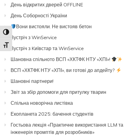
День відкритих дверей OFFLINE
День Соборності України
Вони вистояли. Не вистояв бетон
Toggle High Contrast
Зустріч з WinService
Toggle Font size
Зустріч з Kиївстар та WinService
Шановна спільното ВСП «ХКТФК НТУ «ХПІ»!
ВСП «ХКТФК НТУ «ХПІ», ви готові до апдейту?
Шановні партнери!
Звіт за збір допомоги для притулку тварин
Спільна новорічна листівка
Екопланета 2025: бачення студентів
Гостьова лекція «Практичне використання LLM та
інженерія промптів для розробників»