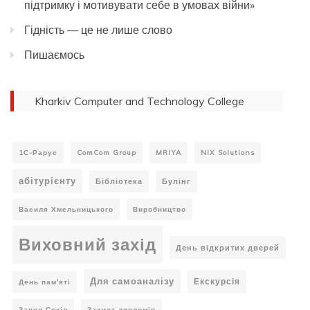
підтримку і мотивувати себе в умовах війни»
Гідність — це не лише слово
Пишаємось
Kharkiv Computer and Technology College
1С-Рарус
ComCom Group
MRIYA
NIX Solutions
абітурієнту
Бібліотека
Булінг
Василя Хмельницького
Виробництво
Виховний захід
День відкритих дверей
Для самоаналізу
Екскурсія
День пам'яті
Завод Сокіл
Захист дипломів