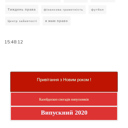
Тиждень права
фінансова грамотність
футбол
я маю право
Центр зайнятості
15:48:12
Привітання з Новим роком !
Калейдоскоп спогадів випускників
Випускний 2020