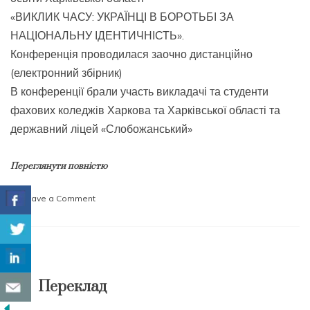
«ВИКЛИК ЧАСУ: УКРАЇНЦІ В БОРОТЬБІ ЗА
НАЦІОНАЛЬНУ ІДЕНТИЧНІСТЬ».
Конференція проводилася заочно дистанційно
(електронний збірник)
В конференції брали участь викладачі та студенти
фахових коледжів Харкова та Харківської області та
державний ліцей «Слобожанський»
Переглянути повністю
on
Leave a Comment
«ВИКЛИК
ЧАСУ:
УКРАЇНЦІ
В
БОРОТЬБІ
ЗА
Переклад
НАЦІОНАЛЬНУ
ІДЕНТИЧНІСТЬ»